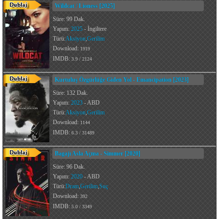
Wildcat / Lioness [2025]
Süre: 99 Dak.
Yapım:
2025
- İngiltere
Türü:
Aksiyon
,
Gerilim
Download:
1919
IMDB:
3.9 / 2124
Kurtuluş Özgürlüğe Giden Yol - Emancipation [2023]
Süre: 132 Dak.
Yapım:
2023
- ABD
Türü:
Aksiyon
,
Gerilim
Download:
1144
IMDB:
6.3 / 31489
Bagajı Asla Açma - Simmer [2020]
Süre: 96 Dak.
Yapım:
2020
- ABD
Türü:
Dram
,
Gerilim
,
Suç
Download:
392
IMDB:
5.0 / 3349