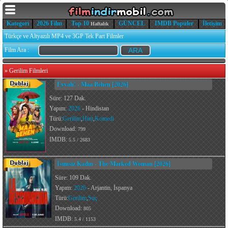
Kategori
2026 Film
Top 10
GÜNCEL
IMDB Popüler
İletişim
Haftalık
Türkçe ve Altyazılı MP4 ve 3GP Tek Part Filmler
Film Ara :
»
Gerilim Filmleri
Eyvah! - Maa Behen [2026]
Süre: 127 Dak.
Yapım:
2026
- Hindistan
Türü:
Gerilim
,
Hint
,
Komedi
Download:
799
IMDB:
5.5 / 2683
İsimsiz Kadın - The Marked Woman [2026]
Süre: 109 Dak.
Yapım:
2026
- Arjantin, İspanya
Türü:
Gerilim
,
Suç
Download:
805
IMDB:
5.4 / 1153