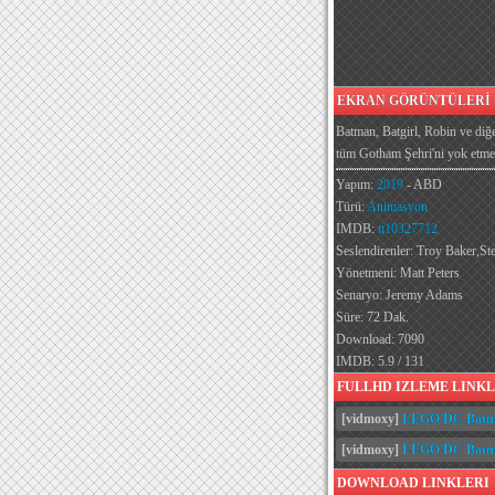
EKRAN GÖRÜNTÜLERİ [G
Batman, Batgirl, Robin ve diğe
tüm Gotham Şehri'ni yok etmey
Yapım:
2019
- ABD
Türü:
Animasyon
IMDB:
tt10327712
Seslendirenler: Troy Baker,St
Yönetmeni: Matt Peters
Senaryo: Jeremy Adams
Süre: 72 Dak.
Download: 7090
IMDB: 5.9 / 131
FULLHD IZLEME LINKL
[vidmoxy]
LEGO DC Batman
[vidmoxy]
LEGO DC Batman 
DOWNLOAD LINKLERI