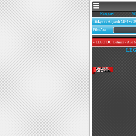
Kategori
20
Türkçe ve Altyazılı MP4 ve 3
Film Ara :
»
LEGO DC: Batman - Aile Me
LEGO