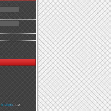
f Atlantis
[
]
2018