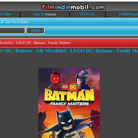
26 Film
Top 10
GÜNCEL
IMDB Popü
Haftalık
GP Tek Part Filmler
seleleri - LEGO DC: Batman - Family Matters
 DC: Batman - Aile Meseleleri - LEGO DC: Batman - Family Ma