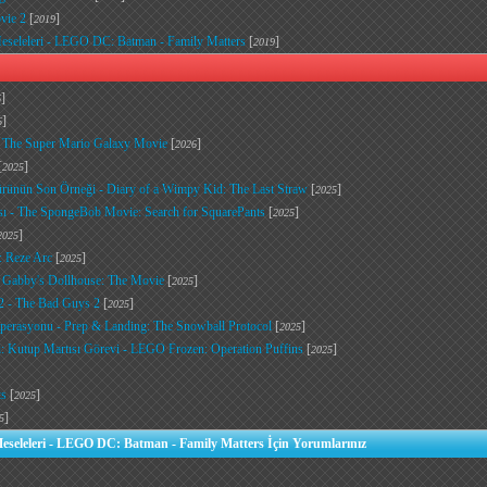
vie 2
[
]
2019
seleleri - LEGO DC: Batman - Family Matters
[
]
2019
]
6
]
6
- The Super Mario Galaxy Movie
[
]
2026
[
]
2025
Türünün Son Örneği - Diary of a Wimpy Kid: The Last Straw
[
]
2025
ı - The SpongeBob Movie: Search for SquarePants
[
]
2025
]
2025
 Reze Arc
[
]
2025
- Gabby's Dollhouse: The Movie
[
]
2025
2 - The Bad Guys 2
[
]
2025
perasyonu - Prep & Landing: The Snowball Protocol
[
]
2025
 Kutup Martısı Görevi - LEGO Frozen: Operation Puffins
[
]
2025
ts
[
]
2025
]
5
seleleri - LEGO DC: Batman - Family Matters İçin Yorumlarınız