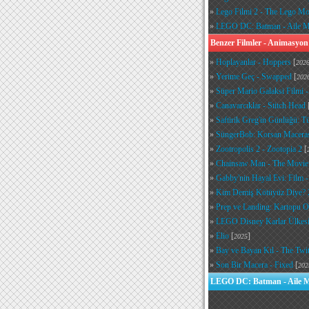
»
Lego Filmi 2 - The Lego Mo
»
LEGO DC: Batman - Aile Me
Benzer Filmler - Animasyon
»
Hoplayanlar - Hoppers
[
202
»
Yerime Geç - Swapped
[
202
»
Süper Mario Galaksi Filmi 
»
Canavarcıklar - Stitch Head
»
Saftirik Greg'in Günlüğü: 
»
SüngerBob: Korsan Maceras
»
Zootropolis 2 - Zootopia 2
[
»
Chainsaw Man - The Movie:
»
Gabby'nin Hayal Evi: Film 
»
Kim Demiş Kötüyüz Diye? 
»
Prep ve Landing: Kartopu O
»
LEGO Disney Karlar Ülkesi:
»
Elio
[
]
2025
»
Bay ve Bayan Kıl - The Twi
»
Son Bir Macera - Fixed
[
202
LEGO DC: Batman - Aile Me