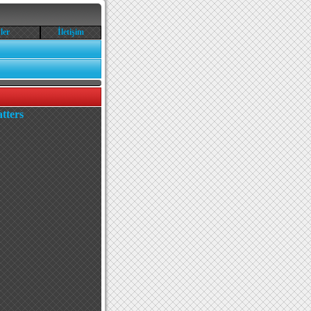
ler
İletişim
tters