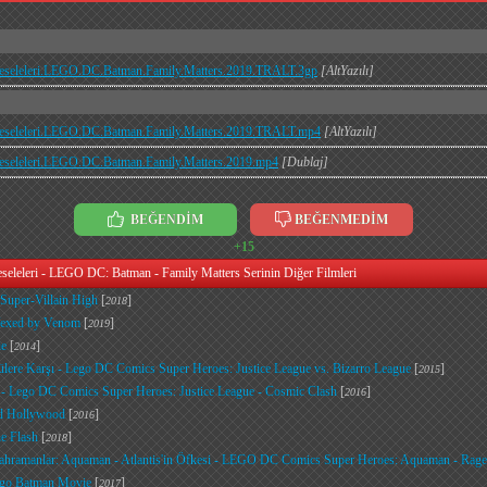
seleleri.LEGO.DC.Batman.Family.Matters.2019.TRALT.3gp
[AltYazılı]
seleleri.LEGO.DC.Batman.Family.Matters.2019.TRALT.mp4
[AltYazılı]
eleleri.LEGO.DC.Batman.Family.Matters.2019.mp4
[Dublaj]
BEĞENDİM
BEĞENMEDİM
+15
leleri - LEGO DC: Batman - Family Matters Serinin Diğer Filmleri
Super-Villain High
[
]
2018
Vexed by Venom
[
]
2019
ie
[
]
2014
lere Karşı - Lego DC Comics Super Heroes: Justice League vs. Bizarro League
[
]
2015
 Lego DC Comics Super Heroes: Justice League - Cosmic Clash
[
]
2016
d Hollywood
[
]
2016
e Flash
[
]
2018
amanlar: Aquaman - Atlantis'in Öfkesi - LEGO DC Comics Super Heroes: Aquaman - Rage o
ego Batman Movie
[
]
2017