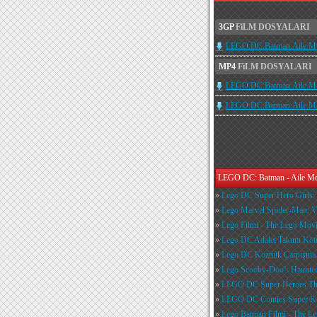
3GP
FiLM DOSYALARI
LEGO.DC.Batman.Aile.Me
MP4
FiLM DOSYALARI
LEGO.DC.Batman.Aile.Me
LEGO.DC.Batman.Aile.Mes
LEGO DC: Batman - Aile Mese
»
Lego DC Super Hero Girls: 
»
Lego Marvel Spider-Man: 
»
Lego Filmi - The Lego Mov
»
Lego DC Adalet Takımı Kötü
»
Lego DC Kozmik Çarpışma -
»
Lego Scooby-Doo!: Haunte
»
LEGO DC Super Heroes Th
»
LEGO DC Comics Süper Kahr
»
Lego Batman Filmi - The L