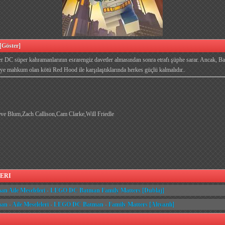
öster]
r DC süper kahramanlarının esrarengiz davetler almasından sonra etrafı şüphe sarar. Ancak, Bat
e mahkum olan kötü Red Hood ile karşılaştıklarında herkes güçlü kalmalıdır..
eve Blum,Zach Callison,Cam Clarke,Will Friedle
ERI
 Aile Meseleleri - LEGO DC Batman Family Matters [Dublaj]
- Aile Meseleleri - LEGO DC Batman - Family Matters [Altyazılı]