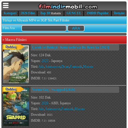
Kategori
2026 Film
Top 10
GÜNCEL
IMDB Popüler
İletişim
Haftalık
Türkçe ve Altyazılı MP4 ve 3GP Tek Part Filmler
Film Ara :
»
Macera Filmleri
Çocuk ve Balıkçıl - Kimi-tachi wa Do Ikiru ka [2023]
Süre: 124 Dak.
Yapım:
2023
- Japonya
Türü:
Aile
,
Animasyon
,
Dram
,
Fantastik
,
Macera
Download:
493
IMDB:
7.3 / 134421
Yerime Geç - Swapped [2026]
Süre: 102 Dak.
Yapım:
2026
- ABD, İspanya
Türü:
Aile
,
Animasyon
,
Fantastik
,
Macera
Download:
1611
IMDB:
7.3 / 10934