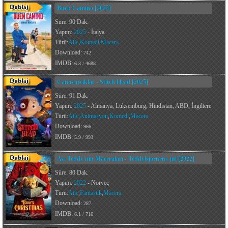
Buen Camino [2025]
Süre: 90 Dak.
Yapım:
2025
- İtalya
Türü:
Aile
,
Komedi
,
Macera
Download:
742
IMDB:
6.3 / 4688
Canavarcıklar - Stitch Head [2025]
Süre: 91 Dak.
Yapım:
2025
- Almanya, Lüksemburg, Hindistan, ABD, İngiltere
Türü:
Aile
,
Animasyon
,
Komedi
,
Macera
Download:
966
IMDB:
5.9 / 993
Ayı Teddy'nin Maceraları - Teddybjørnens jul [2022]
Süre: 80 Dak.
Yapım:
2022
- Norveç
Türü:
Aile
,
Fantastik
,
Macera
Download:
287
IMDB:
6.1 / 716