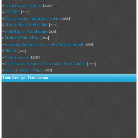
»
Toplar Havaya - Balls Up
[
]
2026
»
HUMINT
[
]
2026
»
Ölümcül Zarafet - Ballerina Overdrive
[
]
2026
»
Mike & Nick & Nick & Alice
[
]
2026
»
Katil Makine - War Machine
[
]
2026
»
Merhamet Yok - Mercy
[
]
2026
»
Irmandade: Kardeşlik İsyanı - Salve Geral: Irmandade
[
]
2026
»
The Rip
[
]
2026
»
Wildcat / Lioness
[
]
2025
»
Ölü Elmastaki Yansıma - Reflection in a Dead Diamond
[
]
2025
»
Zemheri - Dead of Winter
[
]
2025
Tron: Ares İçin Yorumlarınız