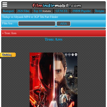
Kategori
2026 Film
Top 10
GÜNCEL
IMDB Popüler
İletişim
Haftalık
Türkçe ve Altyazılı MP4 ve 3GP Tek Part Filmler
Film Ara :
»
Tron: Ares
Tron: Ares