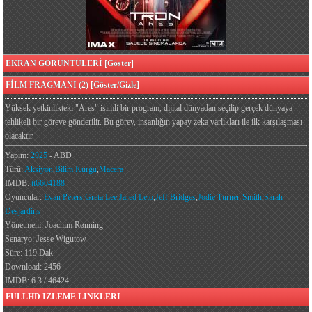
EKRAN GÖRÜNTÜLERİ [Göster]
FİLM FRAGMANI (2) [Göster/Gizle]
Yüksek yetkinlikteki "Ares" isimli bir program, dijital dünyadan seçilip gerçek dünyaya
tehlikeli bir göreve gönderilir. Bu görev, insanlığın yapay zeka varlıkları ile ilk karşılaşması
olacaktır.
Yapım:
2025
- ABD
Türü:
Aksiyon
,
Bilim Kurgu
,
Macera
IMDB:
tt6604188
Oyuncular:
Evan Peters
,
Greta Lee
,
Jared Leto
,
Jeff Bridges
,
Jodie Turner-Smith
,
Sarah
Desjardins
Yönetmeni: Joachim Rønning
Senaryo: Jesse Wigutow
Süre: 119 Dak.
Download: 2456
IMDB: 6.3 / 46424
FULLHD IZLEME LINKLERI