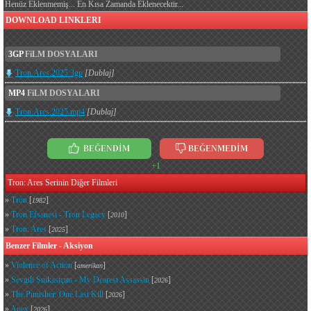
Henüz Eklenmemiş... En Kısa Zamanda Eklenecektir...
DOWNLOAD LINKLERI
3GP
FiLM DOSYALARI
Tron.Ares.2025.3gp
[Dublaj]
MP4
FiLM DOSYALARI
Tron.Ares.2025.mp4
[Dublaj]
BEĞENDİM
BEĞENMEDİM
+1
Tron: Ares Serinin Diğer Filmleri
»
Tron
[
]
1982
»
Tron Efsanesi - Tron Legacy
[
]
2010
»
Tron: Ares
[
]
2025
Benzer Filmler - Aksiyon
»
Violence of Action
[
]
amerikan
»
Sevgili Suikastçım - My Dearest Assassin
[
]
2026
»
The Punisher: One Last Kill
[
]
2026
»
Apex
[
]
2026