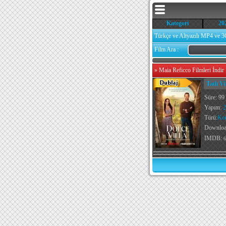
Kategori
20
Türkçe ve Altyazılı MP4 ve 3
Film Ara :
»
Maia Reficco Filmleri İndir
Tatlı Vi
Süre: 99
Yapım:
2
Türü:
Ko
Downlo
IMDB:
6