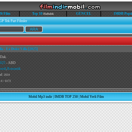
26 Film
Top 10
GÜNCEL
IMDB Popü
Haftalık
GP Tek Part Filmler
lla - La Dolce Villa [2025]
 Dak.
025
- ABD
medi
,
Romantik
ad:
2654
.0 / 6172
Mobil Mp3 indir
|
IMDB TOP 250
|
Mobil Yerli Film