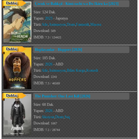
Çocuk ve Balıkçıl - Kimi-tachi wa Do Ikiru ka [2023]
Süre: 124 Dak.
Yapım:
2023
- Japonya
Türü:
Aile
,
Animasyon
,
Dram
,
Fantastik
,
Macera
Download:
509
IMDB:
7.3 / 134421
Hoplayanlar - Hoppers [2026]
Süre: 105 Dak.
Yapım:
2026
- ABD
Türü:
Aile
,
Animasyon
,
Bilim Kurgu
,
Komedi
Download:
2241
IMDB:
7.3 / 46569
The Punisher: One Last Kill [2026]
Süre: 60 Dak.
Yapım:
2026
- ABD
Türü:
Aksiyon
,
Dram
,
Suç
Download:
1667
IMDB:
7.2 / 28744