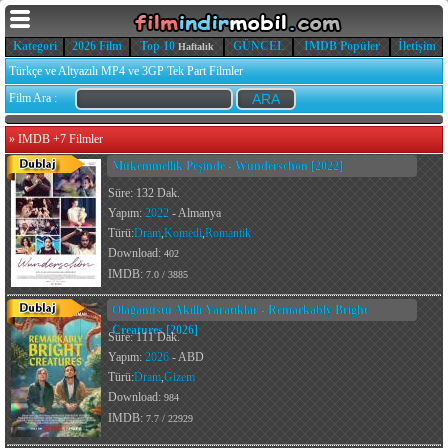
Kategori
2026 Film
Top 10
GÜNCEL
IMDB Popüler
İletişim
Haftalık
Türkçe ve Altyazılı MP4 ve 3GP Tek Part Filmler
Film Ara :
»
IMDB +7 Filmler
Mükemmellik Peşinde - Wunderschön [2022]
Süre: 132 Dak.
Yapım:
2022
- Almanya
Türü:
Dram
,
Komedi
,
Romantik
Download:
402
IMDB:
7.0 / 3885
Olağanüstü Akıllı Yaratıklar - Remarkably Bright
Creatures [2026]
Süre: 111 Dak.
Yapım:
2026
- ABD
Türü:
Dram
,
Gizem
Download:
984
IMDB:
7.7 / 22929