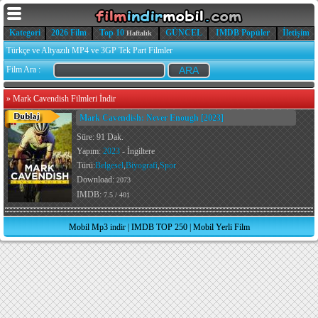
Kategori
2026 Film
Top 10
GÜNCEL
IMDB Popüler
İletişim
Haftalık
Türkçe ve Altyazılı MP4 ve 3GP Tek Part Filmler
Film Ara :
»
Mark Cavendish Filmleri İndir
Mark Cavendish: Never Enough [2023]
Süre: 91 Dak.
Yapım:
2023
- İngiltere
Türü:
Belgesel
,
Biyografi
,
Spor
Download:
2073
IMDB:
7.5 / 401
Mobil Mp3 indir
|
IMDB TOP 250
|
Mobil Yerli Film