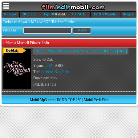
Kategori
2026 Film
Top 10
GÜNCEL
IMDB Popüler
İletişim
Haftalık
Türkçe ve Altyazılı MP4 ve 3GP Tek Part Filmler
Film Ara :
»
Martha Mitchell Filmleri İndir
Martha Mitchell Etkisi - The Martha Mitchell Effect [2022]
Süre: 40 Dak.
Yapım:
2022
- ABD
Türü:
Belgesel
,
Kısa Film
Download:
2295
IMDB:
6.8 / 218
Mobil Mp3 indir
|
IMDB TOP 250
|
Mobil Yerli Film