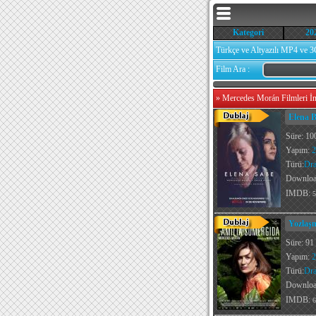
Kategori
20
Türkçe ve Altyazılı MP4 ve 3
Film Ara :
»
Mercedes Morán Filmleri İn
Elena B
Süre: 10
Yapım:
2
Türü:
Dr
Downlo
IMDB:
5
Yozlaşm
Süre: 91
Yapım:
2
Türü:
Dr
Downlo
IMDB:
6