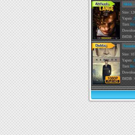
Melek -
Süre: 12
Yapım:
2
Türü:
Biy
Downlo
IMDB:
7
Neruda
Süre: 10
Yapım:
2
Türü:
Biy
Downlo
IMDB:
7