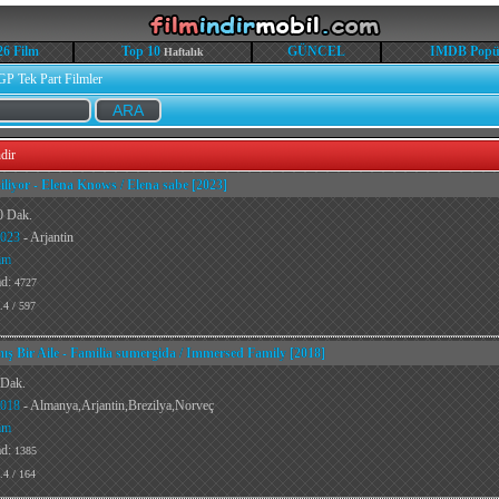
26 Film
Top 10
GÜNCEL
IMDB Popü
Haftalık
GP Tek Part Filmler
dir
iliyor - Elena Knows / Elena sabe [2023]
0 Dak.
023
- Arjantin
am
ad:
4727
.4 / 597
ış Bir Aile - Familia sumergida / Immersed Family [2018]
 Dak.
018
- Almanya,Arjantin,Brezilya,Norveç
am
ad:
1385
.4 / 164