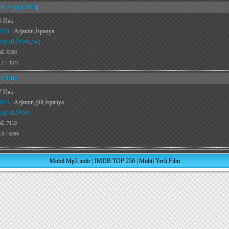
 L'Ange [2018]
6 Dak.
018
- Arjantin,İspanya
ografi
,
Dram
,
Suç
ad:
6300
.1 / 3317
 [2016]
7 Dak.
016
- Arjantin,Şili,İspanya
ografi
,
Dram
ad:
7119
.0 / 5896
Mobil Mp3 indir
|
IMDB TOP 250
|
Mobil Yerli Film