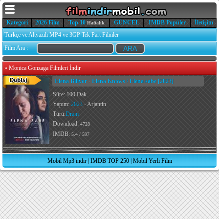
Kategori
2026 Film
Top 10
GÜNCEL
IMDB Popüler
İletişim
Haftalık
Türkçe ve Altyazılı MP4 ve 3GP Tek Part Filmler
Film Ara :
»
Monica Gonzaga Filmleri İndir
Elena Biliyor - Elena Knows / Elena sabe [2023]
Süre: 100 Dak.
Yapım:
2023
- Arjantin
Türü:
Dram
Download:
4728
IMDB:
5.4 / 597
Mobil Mp3 indir
|
IMDB TOP 250
|
Mobil Yerli Film