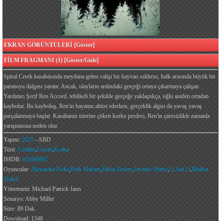
EKRAN GÖRÜNTÜLERİ [Göster]
FİLM FRAGMANI (1) [Göster/Gizle]
Spiral Creek kasabasında meydana gelen vahşi bir hayvan saldırısı, halk arasında büyük bir
paranoya dalgası yaratır. Ancak, olayların ardındaki gerçeği ortaya çıkarmaya çalışan
Yardımcı Şerif Ren Accord, tehlikeli bir şekilde gerçeğe yaklaştıkça, oğlu aniden ortadan
kaybolur. Bu kayboluş, Ren'in hayatını altüst ederken, gerçeklik algısı da yavaş yavaş
parçalanmaya başlar. Kasabanın üzerine çöken korku perdesi, Ren'in çaresizlikle zamanla
yarışmasına neden olur.
Yapım:
2025
- ABD
Türü:
Gerilim
,
Gizem
,
Korku
IMDB:
tt31849867
Oyuncular:
Alexandra Doke
,
Beth Malone
,
Ethan Embry
,
Jeremie Harris
,
Li Jun Li
,
Mather
Zickel
Yönetmeni: Michael Patrick Jann
Senaryo: Abby Miller
Süre: 89 Dak.
Download: 1348