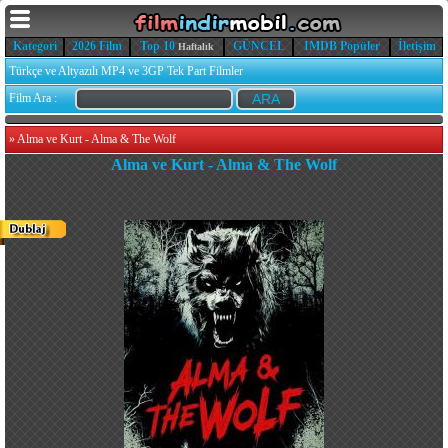
Kategori
2026 Film
Top 10
GÜNCEL
IMDB Popüler
İletişim
Haftalık
Türkçe ve Altyazılı MP4 ve 3GP Tek Part Filmler
Film Ara :
»
Alma ve Kurt - Alma & The Wolf
Alma ve Kurt - Alma & The Wolf