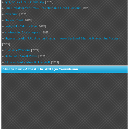
»
İyi Çocuk - Heel / Good Boy
[
]
2025
»
Ölü Elmastaki Yansıma - Reflection in a Dead Diamond
[
]
2025
»
Reversion
[
]
2025
»
Hallow Road
[
]
2025
»
Gölgedeki Yıldız - Him
[
]
2025
»
Zootropolis 2 - Zootopia 2
[
]
2025
»
Bıçaklar Çekildi: Ölü Adamın Uyanışı - Wake Up Dead Man: A Knives Out Mystery
[
]
2025
»
Silahlar - Weapons
[
]
2025
»
Ballad of a Small Player
[
]
2025
»
Alma ve Kurt - Alma & The Wolf
[
]
2025
Alma ve Kurt - Alma & The Wolf İçin Yorumlarınız