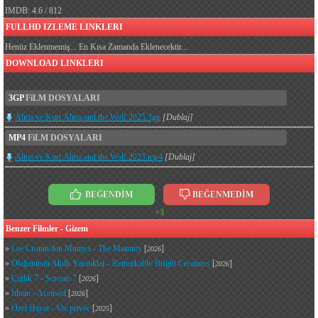
IMDB: 4.6 / 812
FULLHD IZLEME LINKLERI
Henüz Eklenmemiş... En Kısa Zamanda Eklenecektir...
DOWNLOAD LINKLERI
3GP
FiLM DOSYALARI
Alma.ve.Kurt.Alma.and.the.Wolf.2025.3gp
[Dublaj]
MP4
FiLM DOSYALARI
Alma.ve.Kurt.Alma.and.the.Wolf.2025.mp4
[Dublaj]
BEĞENDİM
BEĞENMEDİM
+3
Benzer Filmler - Gizem
»
Lee Cronin'den Mumya - The Mummy
[
]
2026
»
Olağanüstü Akıllı Yaratıklar - Remarkably Bright Creatures
[
]
2026
»
Çığlık 7 - Scream 7
[
]
2026
»
İtham - Accused
[
]
2026
»
Özel Hayat - Vie privée
[
]
2025