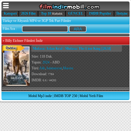
Kategori
2026 Film
Top 10
GÜNCEL
IMDB Popüler
İletişim
Haftalık
Türkçe ve Altyazılı MP4 ve 3GP Tek Part Filmler
Film Ara :
»
Billy Eichner Filmleri İndir
Mufasa: Aslan Kral - Mufasa: The Lion King [2024]
Süre: 118 Dak.
Yapım:
2024
- ABD
Türü:
Aile
,
Animasyon
,
Macera
Download:
7784
IMDB:
6.6 / 44201
Mobil Mp3 indir
|
IMDB TOP 250
|
Mobil Yerli Film