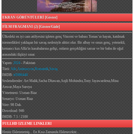
EKRAN GÖRÜNTÜLERİ [Göster]
FİLM FRAGMANI (2) [Göster/Gizle]
Ülkedeki en iyi cam atölyesini işleten genç Vincent ve babası Tomas’ın hayatı, katılmak
istemedikleri yaklaşan bir savaş nedeniyle altüst olur. Bir albay ve onun genç, yetenekli,
kemancı kızı Alliz'in kasabalarına gelişi, onların gerçekliğini sarsar ve bir baba ile oğul
arasındaki ilişkiyi sınar.
Yapım:
2024
- Pakistan
Türü:
Aile
,
Animasyon
,
Romantik
,
Savaş
IMDB:
tt5986440
Seslendirenler: Art Malik,Sacha Dhawan,Anjli Mohindra,Tony Jayawardena,Mina
Anwar,Maya Saroya
Yönetmeni: Usman Riaz
Senaryo: Usman Riaz
Süre: 98 Dak.
Download: 946
IMDB: 7.1 / 2100
FULLHD IZLEME LINKLERI
Henüz Eklenmemiş... En Kısa Zamanda Eklenecektir...