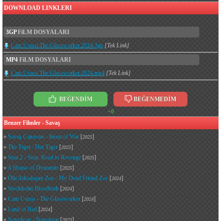
DOWNLOAD LINKLERI
3GP
FiLM DOSYALARI
Cam.Ustasi.The.Glassworker.2024.3gp
[Tek Link]
MP4
FiLM DOSYALARI
Cam.Ustasi.The.Glassworker.2024.mp4
[Tek Link]
BEĞENDİM
BEĞENMEDİM
+0
Benzer Filmler - Savaş
»
Savaş Canavarı - Beast of War
[
]
2025
»
The Tiger / Der Tiger
[
]
2025
»
Sisu 2 - Sisu: Road to Revenge
[
]
2025
»
A House of Dynamite
[
]
2025
»
Ölü Arkadaşım Zoe - My Dead Friend Zoe
[
]
2024
»
Stockholm Bloodbath
[
]
2024
»
Cam Ustası - The Glassworker
[
]
2024
»
Land of Bad
[
]
2024
»
Napolyon - Napoleon
[
]
2023