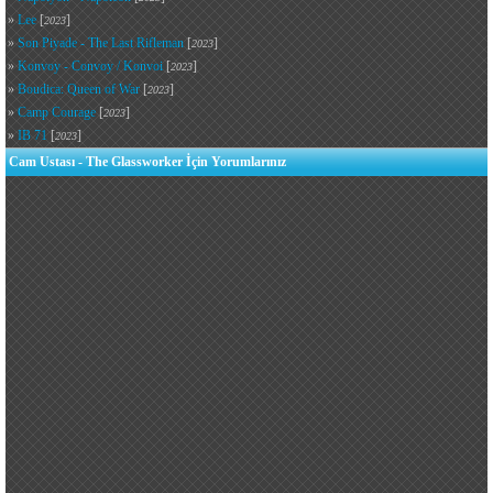
»
Lee
[
]
2023
»
Son Piyade - The Last Rifleman
[
]
2023
»
Konvoy - Convoy / Konvoi
[
]
2023
»
Boudica: Queen of War
[
]
2023
»
Camp Courage
[
]
2023
»
IB 71
[
]
2023
Cam Ustası - The Glassworker İçin Yorumlarınız