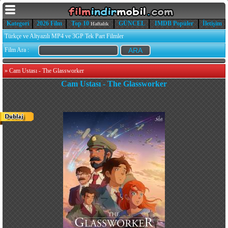
Kategori
2026 Film
Top 10
GÜNCEL
IMDB Popüler
İletişim
Haftalık
Türkçe ve Altyazılı MP4 ve 3GP Tek Part Filmler
Film Ara :
»
Cam Ustası - The Glassworker
Cam Ustası - The Glassworker