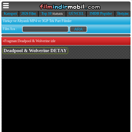
Kategori
2026 Film
Top 10
GÜNCEL
IMDB Popüler
İletişim
Haftalık
Türkçe ve Altyazılı MP4 ve 3GP Tek Part Filmler
Film Ara :
»
Fragman:Deadpool & Wolverine izle
Deadpool & Wolverine DETAY