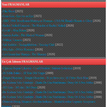
Yeni FRAGMANLAR
-
Pike River
[2025]
-
Göze Göz - Eye for an Eye
[2025]
-
ABD 1994: Brezilyanın Muhteşem Dönüşü - USA 94: Brazil's Return to Glory
[2026]
-
Rachel Nickell Cinayeti - The Murder of Rachel Nickell
[2026]
-
Eyvah! - Maa Behen
[2026]
-
İsimsiz Kadın - The Marked Woman
[2026]
-
Wildcat / Lioness
[2025]
-
Salı Kulübü - Tisdagsklubben / Tuesday Club
[2022]
-
Ofis Aşkı - Office Romance
[2026]
-
Lee Cronin'den Mumya - The Mummy
[2026]
En Çok İzlenen FRAGMANLAR
-
Uğursuz Baştan Çıkarma - Cruel Fixation / Sinister Seduction
[2019]
-
18 Yıllık Bakire - 18 Year Old Virgin
[2009]
-
Zengin Olsaydım - Zengin Olsaydım - Si yo fuera rico / If I Were Rich Man
[2019]
-
Bir Kadının Seks Günlüğü - Diario De Una Ninfómana / Diary Of A Sex Addict
[2008]
-
365 Gün - 365 dni / 365 Days
[2020]
-
Bir Kadının Seks Günlüğü - Diario De Una Ninfómana / Diary Of A Sex Addict
[2008]
-
Bir Kadının Seks Günlüğü - Diario De Una Ninfómana / Diary Of A Sex Addict
[2008]
-
Ölümcül Dövüş Efsanesi: Akrebin İntikamı - Mortal Kombat Legends: Scorpion's
Revenge
[2020]