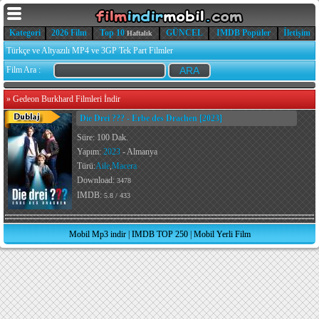
Kategori
2026 Film
Top 10
GÜNCEL
IMDB Popüler
İletişim
Haftalık
Türkçe ve Altyazılı MP4 ve 3GP Tek Part Filmler
Film Ara :
»
Gedeon Burkhard Filmleri İndir
Die Drei ??? - Erbe des Drachen [2023]
Süre: 100 Dak.
Yapım:
2023
- Almanya
Türü:
Aile
,
Macera
Download:
3478
IMDB:
5.8 / 433
Mobil Mp3 indir
|
IMDB TOP 250
|
Mobil Yerli Film