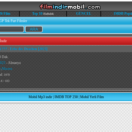
26 Film
Top 10
GÜNCEL
IMDB Popü
Haftalık
GP Tek Part Filmler
İndir
i ??? - Erbe des Drachen [2023]
0 Dak.
023
- Almanya
e
,
Macera
ad:
3478
.8 / 433
Mobil Mp3 indir
|
IMDB TOP 250
|
Mobil Yerli Film