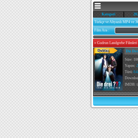
Kategori
20
Türkçe ve Altyazılı MP4 ve 3
Film Ara :
»
Gudrun Landgrebe Filmleri 
Die Dre
Süre: 10
Yapım:
2
Türü:
Ail
Downlo
IMDB:
5