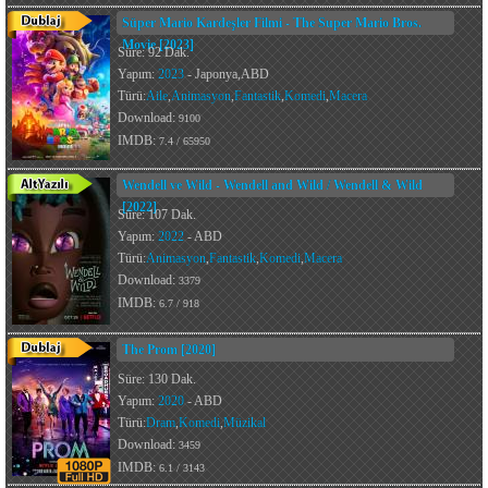
Süper Mario Kardeşler Filmi - The Super Mario Bros.
Movie [2023]
Süre: 92 Dak.
Yapım:
2023
- Japonya,ABD
Türü:
Aile
,
Animasyon
,
Fantastik
,
Komedi
,
Macera
Download:
9100
IMDB:
7.4 / 65950
Wendell ve Wild - Wendell and Wild / Wendell & Wild
[2022]
Süre: 107 Dak.
Yapım:
2022
- ABD
Türü:
Animasyon
,
Fantastik
,
Komedi
,
Macera
Download:
3379
IMDB:
6.7 / 918
The Prom [2020]
Süre: 130 Dak.
Yapım:
2020
- ABD
Türü:
Dram
,
Komedi
,
Müzikal
Download:
3459
IMDB:
6.1 / 3143