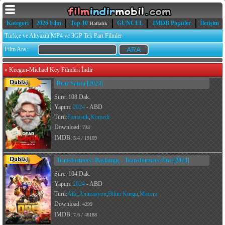
Kategori
2026 Film
Top 10
GÜNCEL
IMDB Popüler
İletişim
Haftalık
Türkçe ve Altyazılı MP4 ve 3GP Tek Part Filmler
Film Ara :
»
Keegan-Michael Key Filmleri İndir
Dear Santa [2024]
Süre: 108 Dak.
Yapım:
2024
- ABD
Türü:
Fantastik
,
Komedi
Download:
733
IMDB:
5.4 / 19109
Transformers: Başlangıç - Transformers One [2024]
Süre: 104 Dak.
Yapım:
2024
- ABD
Türü:
Aile
,
Animasyon
,
Bilim Kurgu
,
Macera
Download:
4299
IMDB:
7.6 / 46188