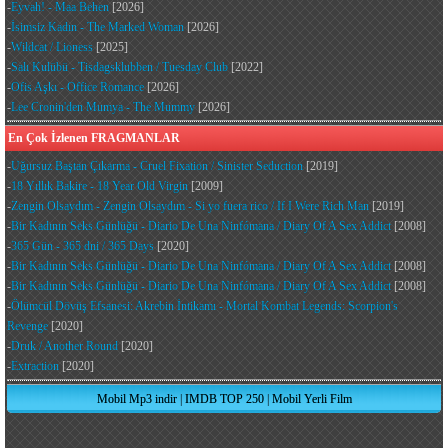
-
Eyvah! - Maa Behen
[2026]
-
İsimsiz Kadın - The Marked Woman
[2026]
-
Wildcat / Lioness
[2025]
-
Salı Kulübü - Tisdagsklubben / Tuesday Club
[2022]
-
Ofis Aşkı - Office Romance
[2026]
-
Lee Cronin'den Mumya - The Mummy
[2026]
En Çok İzlenen FRAGMANLAR
-
Uğursuz Baştan Çıkarma - Cruel Fixation / Sinister Seduction
[2019]
-
18 Yıllık Bakire - 18 Year Old Virgin
[2009]
-
Zengin Olsaydım - Zengin Olsaydım - Si yo fuera rico / If I Were Rich Man
[2019]
-
Bir Kadının Seks Günlüğü - Diario De Una Ninfómana / Diary Of A Sex Addict
[2008]
-
365 Gün - 365 dni / 365 Days
[2020]
-
Bir Kadının Seks Günlüğü - Diario De Una Ninfómana / Diary Of A Sex Addict
[2008]
-
Bir Kadının Seks Günlüğü - Diario De Una Ninfómana / Diary Of A Sex Addict
[2008]
-
Ölümcül Dövüş Efsanesi: Akrebin İntikamı - Mortal Kombat Legends: Scorpion's
Revenge
[2020]
-
Druk / Another Round
[2020]
-
Extraction
[2020]
Mobil Mp3 indir
|
IMDB TOP 250
|
Mobil Yerli Film