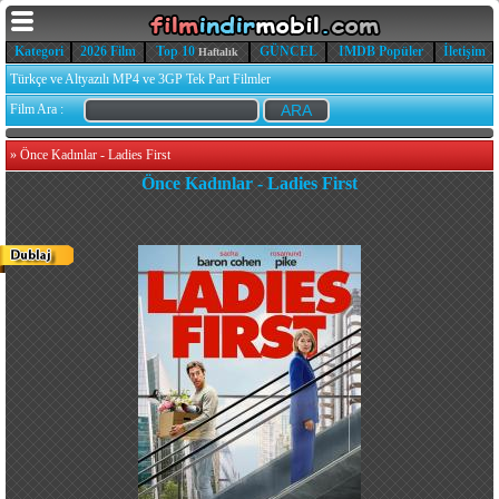
Kategori
2026 Film
Top 10
GÜNCEL
IMDB Popüler
İletişim
Haftalık
Türkçe ve Altyazılı MP4 ve 3GP Tek Part Filmler
Film Ara :
»
Önce Kadınlar - Ladies First
Önce Kadınlar - Ladies First