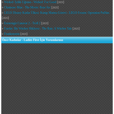
»
Wicked: İyilik Uğruna - Wicked: For Good
[
]
2025
»
Chainsaw Man - The Movie: Reze Arc
[
]
2025
»
LEGO Disney Karlar Ülkesi: Kutup Martısı Görevi - LEGO Frozen: Operation Puffins
[
]
2025
»
Esrarengiz Canavar 2 - Troll 2
[
]
2025
»
Fareler: Bir Witcher Hikâyesi - The Rats: A Witcher Tale
[
]
2025
»
Frankenstein
[
]
2025
Önce Kadınlar - Ladies First İçin Yorumlarınız