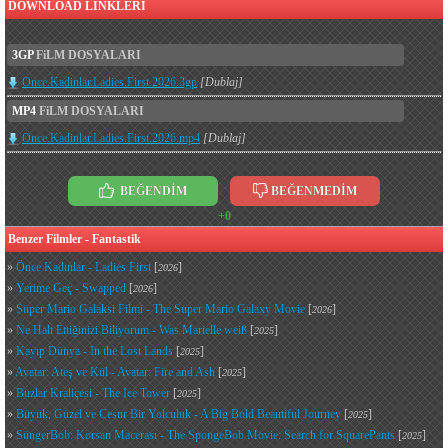
DOWNLOAD LINKLERI
3GP
FiLM DOSYALARI
Once.Kadinlar.Ladies.First.2026.3gp
[Dublaj]
MP4
FiLM DOSYALARI
Once.Kadinlar.Ladies.First.2026.mp4
[Dublaj]
BEĞENDİM
BEĞENMEDİM
+0
Benzer Filmler - Fantastik
»
Önce Kadınlar - Ladies First
[
]
2026
»
Yerime Geç - Swapped
[
]
2026
»
Süper Mario Galaksi Filmi - The Super Mario Galaxy Movie
[
]
2026
»
Ne Halt Ettiğinizi Biliyorum - Was Marielle weiß
[
]
2025
»
Kayıp Dünya - In the Lost Lands
[
]
2025
»
Avatar: Ateş ve Kül - Avatar: Fire and Ash
[
]
2025
»
Buzlar Kraliçesi - The Ice Tower
[
]
2025
»
Büyük, Güzel ve Cesur Bir Yolculuk - A Big Bold Beautiful Journey
[
]
2025
»
SüngerBob: Korsan Macerası - The SpongeBob Movie: Search for SquarePants
[
]
2025