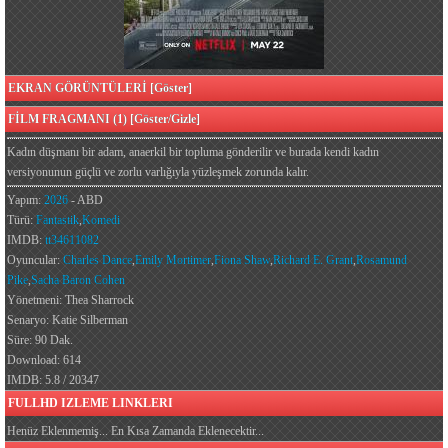
EKRAN GÖRÜNTÜLERİ [Göster]
FİLM FRAGMANI (1) [Göster/Gizle]
Kadın düşmanı bir adam, anaerkil bir topluma gönderilir ve burada kendi kadın
versiyonunun güçlü ve zorlu varlığıyla yüzleşmek zorunda kalır.
Yapım:
2026
- ABD
Türü:
Fantastik
,
Komedi
IMDB:
tt34611082
Oyuncular:
Charles Dance
,
Emily Mortimer
,
Fiona Shaw
,
Richard E. Grant
,
Rosamund
Pike
,
Sacha Baron Cohen
Yönetmeni: Thea Sharrock
Senaryo: Katie Silberman
Süre: 90 Dak.
Download: 614
IMDB: 5.8 / 20347
FULLHD IZLEME LINKLERI
Henüz Eklenmemiş... En Kısa Zamanda Eklenecektir...