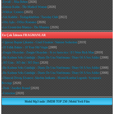
-
Eyvah! - Maa Behen
[2026]
-
İsimsiz Kadın - The Marked Woman
[2026]
-
Wildcat / Lioness
[2025]
-
Salı Kulübü - Tisdagsklubben / Tuesday Club
[2022]
-
Ofis Aşkı - Office Romance
[2026]
-
Lee Cronin'den Mumya - The Mummy
[2026]
En Çok İzlenen FRAGMANLAR
-
Uğursuz Baştan Çıkarma - Cruel Fixation / Sinister Seduction
[2019]
-
18 Yıllık Bakire - 18 Year Old Virgin
[2009]
-
Zengin Olsaydım - Zengin Olsaydım - Si yo fuera rico / If I Were Rich Man
[2019]
-
Bir Kadının Seks Günlüğü - Diario De Una Ninfómana / Diary Of A Sex Addict
[2008]
-
365 Gün - 365 dni / 365 Days
[2020]
-
Bir Kadının Seks Günlüğü - Diario De Una Ninfómana / Diary Of A Sex Addict
[2008]
-
Bir Kadının Seks Günlüğü - Diario De Una Ninfómana / Diary Of A Sex Addict
[2008]
-
Ölümcül Dövüş Efsanesi: Akrebin İntikamı - Mortal Kombat Legends: Scorpion's
Revenge
[2020]
-
Druk / Another Round
[2020]
-
Extraction
[2020]
Mobil Mp3 indir
|
IMDB TOP 250
|
Mobil Yerli Film