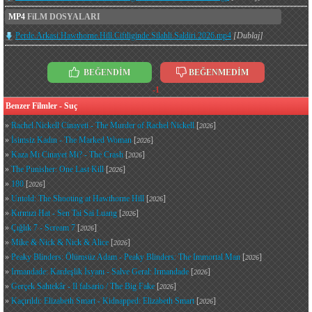
MP4
FiLM DOSYALARI
Perde.Arkasi.Hawthorne.Hill.Ciftliginde.Silahli.Saldiri.2026.mp4
[Dublaj]
BEĞENDİM
BEĞENMEDİM
-1
Benzer Filmler - Suç
»
Rachel Nickell Cinayeti - The Murder of Rachel Nickell
[
]
2026
»
İsimsiz Kadın - The Marked Woman
[
]
2026
»
Kaza Mı Cinayet Mi? - The Crash
[
]
2026
»
The Punisher: One Last Kill
[
]
2026
»
180
[
]
2026
»
Untold: The Shooting at Hawthorne Hill
[
]
2026
»
Kırmızı Hat - Sen Tai Sai Luang
[
]
2026
»
Çığlık 7 - Scream 7
[
]
2026
»
Mike & Nick & Nick & Alice
[
]
2026
»
Peaky Blinders: Ölümsüz Adam - Peaky Blinders: The Immortal Man
[
]
2026
»
Irmandade: Kardeşlik İsyanı - Salve Geral: Irmandade
[
]
2026
»
Gerçek Sahtekâr - Il falsario / The Big Fake
[
]
2026
»
Kaçırıldı: Elizabeth Smart - Kidnapped: Elizabeth Smart
[
]
2026