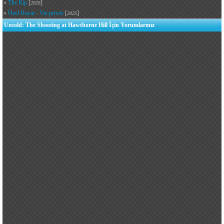
»
The Rip
[
]
2026
»
Özel Hayat - Vie privée
[
]
2025
Untold: The Shooting at Hawthorne Hill İçin Yorumlarınız