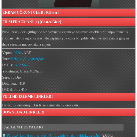
EKRAN GÖRÜNTÜLERİ [Göster]
FİLM FRAGMANI (1) [Göster/Gizle]
New Jersey’deki çiftliğinde bir öğrenciyi eğitmeye başlayan emekli bir olimpik binicilik
sporcusu ile bu öğrenci arasında yaşanan şok edici bir şiddet olayı ve sonrasında gelişen
dava sürecini mercek altına alıyor.
Yapım:
2026
- ABD
Türü:
Belgesel
,
Biyografi
,
Suç
IMDB:
tt40224422
Yönetmeni: Grace McNally
Süre: 73 Dak.
Download: 419
IMDB: 5.6 / 419
FULLHD IZLEME LINKLERI
Henüz Eklenmemiş... En Kısa Zamanda Eklenecektir...
DOWNLOAD LINKLERI
3GP
FiLM DOSYALARI
Perde.Arkasi.Hawthorne.Hill.Ciftliginde.Silahli.Saldiri.2026.3gp
[Dublaj]