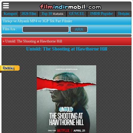
Kategori
2026 Film
Top 10
GÜNCEL
IMDB Popüler
İletişim
Haftalık
Türkçe ve Altyazılı MP4 ve 3GP Tek Part Filmler
Film Ara :
»
Untold: The Shooting at Hawthorne Hill
Untold: The Shooting at Hawthorne Hill