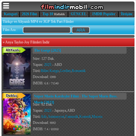
Kategori
2026 Film
Top 10
GÜNCEL
IMDB Popüler
İletişim
Haftalık
Türkçe ve Altyazılı MP4 ve 3GP Tek Part Filmler
Film Ara :
»
Anya Taylor-Joy Filmleri İndir
The Gorge [2025]
Süre: 127 Dak.
Yapım:
2025
- ABD
Türü:
Bilim Kurgu
,
Gerilim
,
Romantik
Download:
5990
IMDB:
6.8 / 71540
Süper Mario Kardeşler Filmi - The Super Mario Bros.
Movie [2023]
Süre: 92 Dak.
Yapım:
2023
- Japonya,ABD
Türü:
Aile
,
Animasyon
,
Fantastik
,
Komedi
,
Macera
Download:
9092
IMDB:
7.4 / 65950