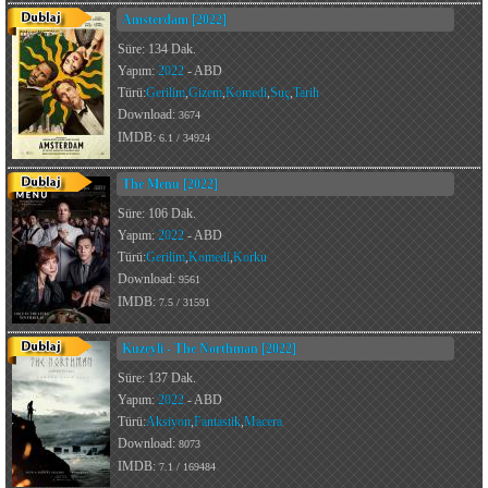
Amsterdam [2022]
Süre: 134 Dak.
Yapım:
2022
- ABD
Türü:
Gerilim
,
Gizem
,
Komedi
,
Suç
,
Tarih
Download:
3674
IMDB:
6.1 / 34924
The Menu [2022]
Süre: 106 Dak.
Yapım:
2022
- ABD
Türü:
Gerilim
,
Komedi
,
Korku
Download:
9561
IMDB:
7.5 / 31591
Kuzeyli - The Northman [2022]
Süre: 137 Dak.
Yapım:
2022
- ABD
Türü:
Aksiyon
,
Fantastik
,
Macera
Download:
8073
IMDB:
7.1 / 169484