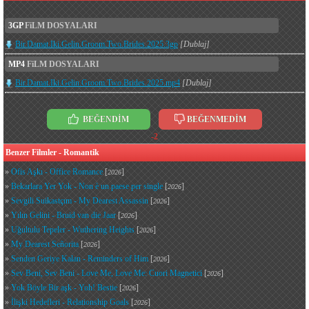
3GP
FiLM DOSYALARI
Bir.Damat.Iki.Gelin.Groom.Two.Brides.2025.3gp
[Dublaj]
MP4
FiLM DOSYALARI
Bir.Damat.Iki.Gelin.Groom.Two.Brides.2025.mp4
[Dublaj]
BEĞENDİM
BEĞENMEDİM
-2
Benzer Filmler - Romantik
»
Ofis Aşkı - Office Romance
[
]
2026
»
Bekarlara Yer Yok - Non è un paese per single
[
]
2026
»
Sevgili Suikastçım - My Dearest Assassin
[
]
2026
»
Yılın Gelini - Bruid van die Jaar
[
]
2026
»
Uğultulu Tepeler - Wuthering Heights
[
]
2026
»
My Dearest Señorita
[
]
2026
»
Senden Geriye Kalan - Reminders of Him
[
]
2026
»
Sev Beni, Sev Beni - Love Me, Love Me: Cuori Magnetici
[
]
2026
»
Yok Böyle Bir aşk - Yoh! Bestie
[
]
2026
»
İlişki Hedefleri - Relationship Goals
[
]
2026