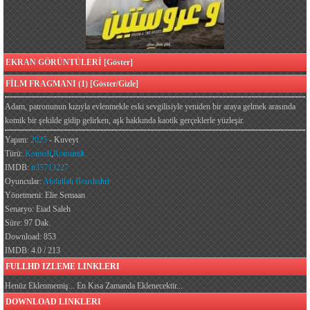
EKRAN GÖRÜNTÜLERİ [Göster]
FİLM FRAGMANI (1) [Göster/Gizle]
Adam, patronunun kızıyla evlenmekle eski sevgilisiyle yeniden bir araya gelmek arasında
komik bir şekilde gidip gelirken, aşk hakkında kaotik gerçeklerle yüzleşir.
Yapım:
2025
- Kuveyt
Türü:
Komedi
,
Romantik
IMDB:
tt35713227
Oyuncular:
Abdullah Boushahri
Yönetmeni: Elie Semaan
Senaryo: Eiad Saleh
Süre: 97 Dak.
Download: 853
IMDB: 4.0 / 213
FULLHD IZLEME LINKLERI
Henüz Eklenmemiş... En Kısa Zamanda Eklenecektir...
DOWNLOAD LINKLERI