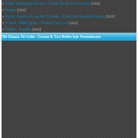
»
Tatilde Tanıştığımız İnsanlar - People We Meet on Vacation
[
]
2026
»
Hamnet
[
]
2025
»
Büyük, Güzel ve Cesur Bir Yolculuk - A Big Bold Beautiful Journey
[
]
2025
»
Wicked: İyilik Uğruna - Wicked: For Good
[
]
2025
»
Birlikte - Together
[
]
2025
Bir Damat, İki Gelin - Groom & Two Brides İçin Yorumlarınız