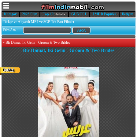
Kategori
2026 Film
Top 10
GÜNCEL
IMDB Popüler
İletişim
Haftalık
Türkçe ve Altyazılı MP4 ve 3GP Tek Part Filmler
Film Ara :
»
Bir Damat, İki Gelin - Groom & Two Brides
Bir Damat, İki Gelin - Groom & Two Brides