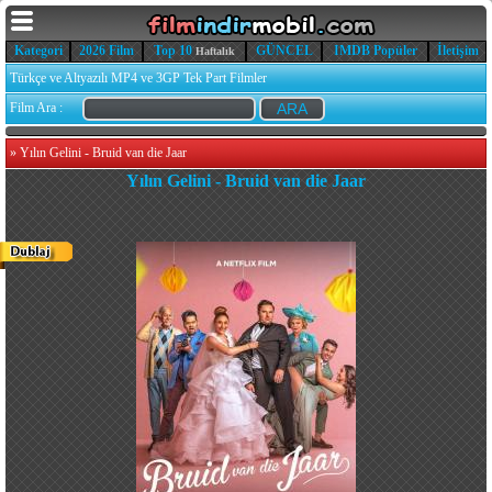
Kategori
2026 Film
Top 10
GÜNCEL
IMDB Popüler
İletişim
Haftalık
Türkçe ve Altyazılı MP4 ve 3GP Tek Part Filmler
Film Ara :
»
Yılın Gelini - Bruid van die Jaar
Yılın Gelini - Bruid van die Jaar