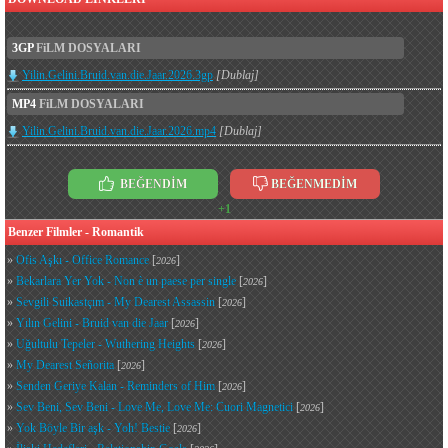
3GP
FiLM DOSYALARI
Yilin.Gelini.Bruid.van.die.Jaar.2026.3gp
[Dublaj]
MP4
FiLM DOSYALARI
Yilin.Gelini.Bruid.van.die.Jaar.2026.mp4
[Dublaj]
BEĞENDİM
BEĞENMEDİM
+1
Benzer Filmler - Romantik
»
Ofis Aşkı - Office Romance
[
]
2026
»
Bekarlara Yer Yok - Non è un paese per single
[
]
2026
»
Sevgili Suikastçım - My Dearest Assassin
[
]
2026
»
Yılın Gelini - Bruid van die Jaar
[
]
2026
»
Uğultulu Tepeler - Wuthering Heights
[
]
2026
»
My Dearest Señorita
[
]
2026
»
Senden Geriye Kalan - Reminders of Him
[
]
2026
»
Sev Beni, Sev Beni - Love Me, Love Me: Cuori Magnetici
[
]
2026
»
Yok Böyle Bir aşk - Yoh! Bestie
[
]
2026