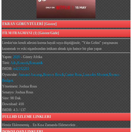
EKRAN GÖRÜNTÜLERİ [Göster]
FİLM FRAGMANI (1) [Göster/Gizle]
Lienkie'nin kendi ailesini kurma hayali suya düştüğünde, "Yılın Gelini" yarışmasını
kazanmak ve eski nişanlısından intikam almak için haince bir plan yapar.
Yapım:
2026
- Güney Afrika
Türü:
Aile
,
Komedi
,
Romantik
IMDB:
tt42192201
Oyuncular:
Armand Aucamp
,
Bouwer Bosch
,
Carine Rous
,
Laura-lee Mostert
,
Terence
Bridgett
Yönetmeni: Joshua Rous
Senaryo: Joshua Rous
Süre: 98 Dak.
Download: 416
IMDB: 4.5 / 137
FULLHD IZLEME LINKLERI
Henüz Eklenmemiş... En Kısa Zamanda Eklenecektir...
DOWNLOAD LINKLERI