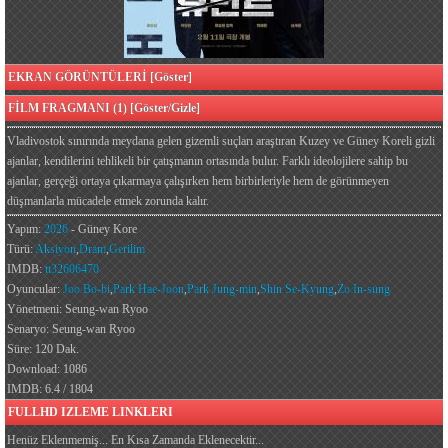
EKRAN GÖRÜNTÜLERİ [Göster]
FİLM FRAGMANI (1) [Göster/Gizle]
Vladivostok sınırında meydana gelen gizemli suçları araştıran Kuzey ve Güney Koreli gizli
ajanlar, kendilerini tehlikeli bir çatışmanın ortasında bulur. Farklı ideolojilere sahip bu
ajanlar, gerçeği ortaya çıkarmaya çalışırken hem birbirleriyle hem de görünmeyen
düşmanlarla mücadele etmek zorunda kalır.
Yapım:
2026
- Güney Kore
Türü:
Aksiyon
,
Dram
,
Gerilim
IMDB:
tt32606470
Oyuncular:
Joo Bo-bi
,
Park Hae-Joon
,
Park Jung-min
,
Shin Se-Kyung
,
Zo In-sung
Yönetmeni: Seung-wan Ryoo
Senaryo: Seung-wan Ryoo
Süre: 120 Dak.
Download: 1086
IMDB: 6.4 / 1804
FULLHD IZLEME LINKLERI
Henüz Eklenmemiş... En Kısa Zamanda Eklenecektir...