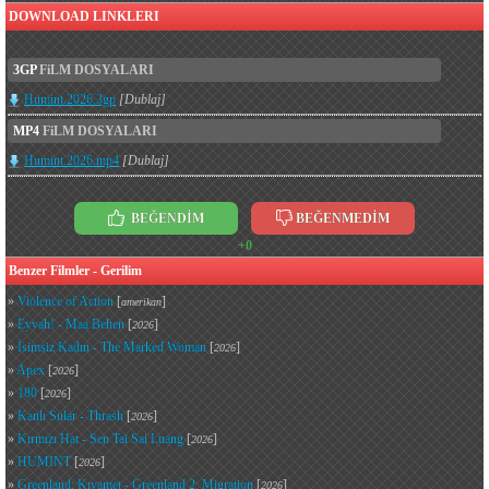
DOWNLOAD LINKLERI
3GP
FiLM DOSYALARI
Humint.2026.3gp
[Dublaj]
MP4
FiLM DOSYALARI
Humint.2026.mp4
[Dublaj]
BEĞENDİM
BEĞENMEDİM
+0
Benzer Filmler - Gerilim
»
Violence of Action
[
]
amerikan
»
Eyvah! - Maa Behen
[
]
2026
»
İsimsiz Kadın - The Marked Woman
[
]
2026
»
Apex
[
]
2026
»
180
[
]
2026
»
Kanlı Sular - Thrash
[
]
2026
»
Kırmızı Hat - Sen Tai Sai Luang
[
]
2026
»
HUMINT
[
]
2026
»
Greenland: Kıyamet - Greenland 2: Migration
[
]
2026