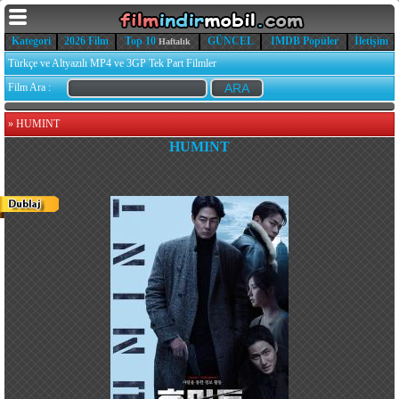
Kategori
2026 Film
Top 10
GÜNCEL
IMDB Popüler
İletişim
Haftalık
Türkçe ve Altyazılı MP4 ve 3GP Tek Part Filmler
Film Ara :
»
HUMINT
HUMINT