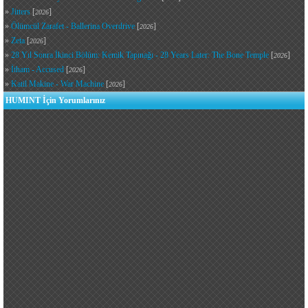
»
Jitters
[
]
2026
»
Ölümcül Zarafet - Ballerina Overdrive
[
]
2026
»
Zeta
[
]
2026
»
28 Yıl Sonra İkinci Bölüm: Kemik Tapınağı - 28 Years Later: The Bone Temple
[
]
2026
»
İtham - Accused
[
]
2026
»
Katil Makine - War Machine
[
]
2026
HUMINT İçin Yorumlarınız