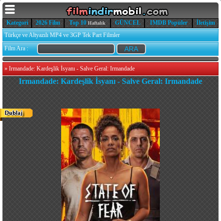
Kategori
2026 Film
Top 10
GÜNCEL
IMDB Popüler
İletişim
Haftalık
Türkçe ve Altyazılı MP4 ve 3GP Tek Part Filmler
Film Ara :
»
Irmandade: Kardeşlik İsyanı - Salve Geral: Irmandade
Irmandade: Kardeşlik İsyanı - Salve Geral: Irmandade