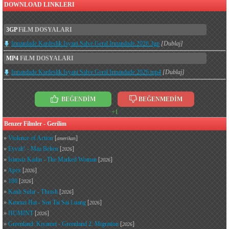
DOWNLOAD LINKLERI
3GP
FiLM DOSYALARI
Irmandade.Kardeslik.Isyani.Salve.Geral.Irmandade.2026.3gp
[Dublaj]
MP4
FiLM DOSYALARI
Irmandade.Kardeslik.Isyani.Salve.Geral.Irmandade.2026.mp4
[Dublaj]
BEĞENDİM
BEĞENMEDİM
+1
Benzer Filmler - Gerilim
»
Violence of Action
[
]
amerikan
»
Eyvah! - Maa Behen
[
]
2026
»
İsimsiz Kadın - The Marked Woman
[
]
2026
»
Apex
[
]
2026
»
180
[
]
2026
»
Kanlı Sular - Thrash
[
]
2026
»
Kırmızı Hat - Sen Tai Sai Luang
[
]
2026
»
HUMINT
[
]
2026
»
Greenland: Kıyamet - Greenland 2: Migration
[
]
2026