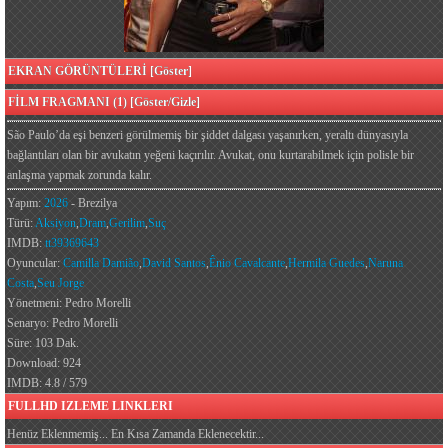
EKRAN GÖRÜNTÜLERİ [Göster]
FİLM FRAGMANI (1) [Göster/Gizle]
São Paulo’da eşi benzeri görülmemiş bir şiddet dalgası yaşanırken, yeraltı dünyasıyla
bağlantıları olan bir avukatın yeğeni kaçırılır. Avukat, onu kurtarabilmek için polisle bir
anlaşma yapmak zorunda kalır.
Yapım:
2026
- Brezilya
Türü:
Aksiyon
,
Dram
,
Gerilim
,
Suç
IMDB:
tt39369643
Oyuncular:
Camilla Damião
,
David Santos
,
Ênio Cavalcante
,
Hermila Guedes
,
Naruna
Costa
,
Seu Jorge
Yönetmeni: Pedro Morelli
Senaryo: Pedro Morelli
Süre: 103 Dak.
Download: 924
IMDB: 4.8 / 579
FULLHD IZLEME LINKLERI
Henüz Eklenmemiş... En Kısa Zamanda Eklenecektir...