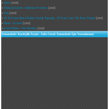
»
Jitters
[
]
2026
»
Ölümcül Zarafet - Ballerina Overdrive
[
]
2026
»
Zeta
[
]
2026
»
28 Yıl Sonra İkinci Bölüm: Kemik Tapınağı - 28 Years Later: The Bone Temple
[
]
2026
»
İtham - Accused
[
]
2026
»
Katil Makine - War Machine
[
]
2026
Irmandade: Kardeşlik İsyanı - Salve Geral: Irmandade İçin Yorumlarınız