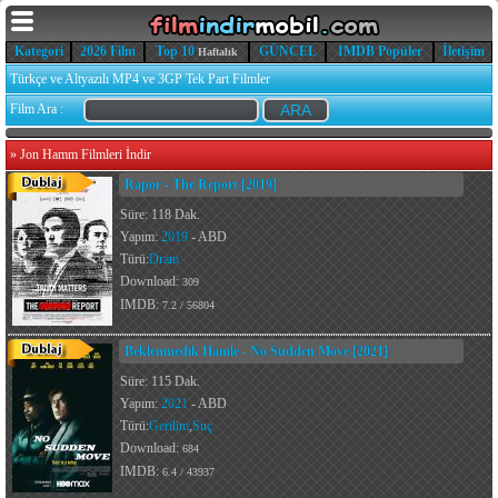
Kategori
2026 Film
Top 10
GÜNCEL
IMDB Popüler
İletişim
Haftalık
Türkçe ve Altyazılı MP4 ve 3GP Tek Part Filmler
Film Ara :
»
Jon Hamm Filmleri İndir
Rapor - The Report [2019]
Süre: 118 Dak.
Yapım:
2019
- ABD
Türü:
Dram
Download:
309
IMDB:
7.2 / 56804
Beklenmedik Hamle - No Sudden Move [2021]
Süre: 115 Dak.
Yapım:
2021
- ABD
Türü:
Gerilim
,
Suç
Download:
684
IMDB:
6.4 / 43937