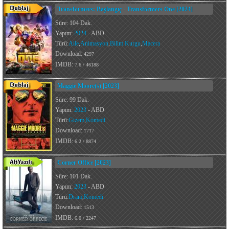
Transformers: Başlangıç - Transformers One [2024]
Süre: 104 Dak.
Yapım:
2024
- ABD
Türü:
Aile
,
Animasyon
,
Bilim Kurgu
,
Macera
Download:
4297
IMDB:
7.6 / 46188
Maggie Moore(s) [2023]
Süre: 99 Dak.
Yapım:
2023
- ABD
Türü:
Gizem
,
Komedi
Download:
1717
IMDB:
6.2 / 8874
Corner Office [2023]
Süre: 101 Dak.
Yapım:
2023
- ABD
Türü:
Dram
,
Komedi
Download:
1513
IMDB:
6.0 / 2247