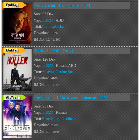
Şeytan Ayini - The Exorcism [2024]
Süre: 93 Dak.
Yapım:
2024
- ABD
Türü:
Gerilim
,
Korku
Download:
1376
IMDB:
4.2 / 11800
Katil - The Killer [2024]
Süre: 126 Dak.
Yapım:
2024
- Kanada,ABD
Türü:
Aksiyon
,
Gerilim
,
Suç
Download:
4109
IMDB:
5.7 / 11445
Simülasyon - Hello Stranger / Simulant [2023]
Süre: 95 Dak.
Yapım:
2023
- Kanada
Türü:
Bilim Kurgu
,
Gerilim
Download:
2368
IMDB:
5.1 / 1070