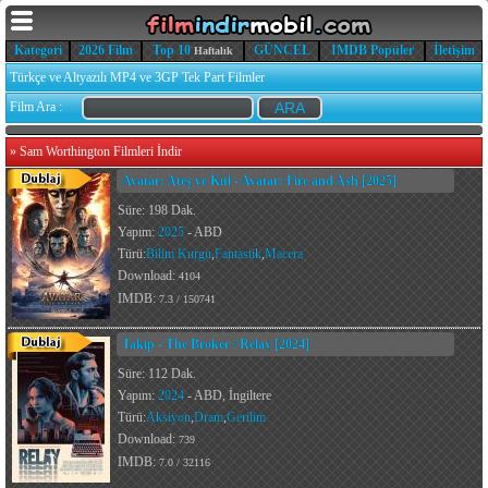
Kategori
2026 Film
Top 10
GÜNCEL
IMDB Popüler
İletişim
Haftalık
Türkçe ve Altyazılı MP4 ve 3GP Tek Part Filmler
Film Ara :
»
Sam Worthington Filmleri İndir
Avatar: Ateş ve Kül - Avatar: Fire and Ash [2025]
Süre: 198 Dak.
Yapım:
2025
- ABD
Türü:
Bilim Kurgu
,
Fantastik
,
Macera
Download:
4104
IMDB:
7.3 / 150741
Takip - The Broker / Relay [2024]
Süre: 112 Dak.
Yapım:
2024
- ABD, İngiltere
Türü:
Aksiyon
,
Dram
,
Gerilim
Download:
739
IMDB:
7.0 / 32116