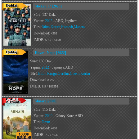
Mickey 17 [2025]
Süre: 137 Dak.
Yapım:
2025
- ABD, İngiltere
Türü:
Bilim Kurgu
,
Komedi
,
Macera
Download:
4392
IMDB:
6.8 / 143631
Hayır - Nope [2022]
Süre: 130 Dak.
Yapım:
2022
- Japonya,ABD
Türü:
Bilim Kurgu
,
Gerilim
,
Gizem
,
Korku
Download:
8325
IMDB:
6.9 / 183358
Minari [2020]
Süre: 115 Dak.
Yapım:
2020
- Güney Kore,ABD
Türü:
Dram
Download:
4638
IMDB:
7.7 / 4230