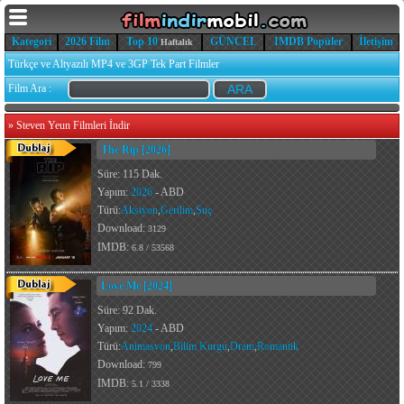
Kategori
2026 Film
Top 10
GÜNCEL
IMDB Popüler
İletişim
Haftalık
Türkçe ve Altyazılı MP4 ve 3GP Tek Part Filmler
Film Ara :
»
Steven Yeun Filmleri İndir
The Rip [2026]
Süre: 115 Dak.
Yapım:
2026
- ABD
Türü:
Aksiyon
,
Gerilim
,
Suç
Download:
3129
IMDB:
6.8 / 53568
Love Me [2024]
Süre: 92 Dak.
Yapım:
2024
- ABD
Türü:
Animasyon
,
Bilim Kurgu
,
Dram
,
Romantik
Download:
799
IMDB:
5.1 / 3338