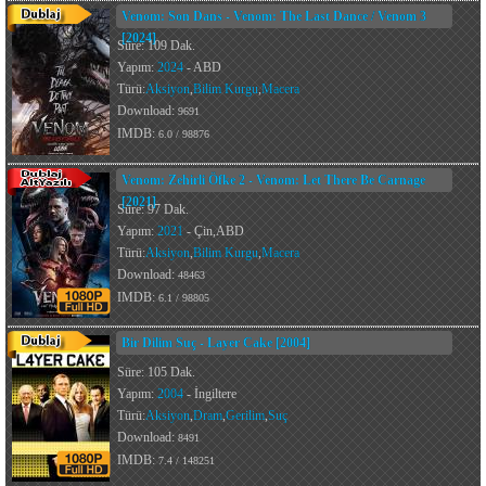
Venom: Son Dans - Venom: The Last Dance / Venom 3
[2024]
Süre: 109 Dak.
Yapım:
2024
- ABD
Türü:
Aksiyon
,
Bilim Kurgu
,
Macera
Download:
9691
IMDB:
6.0 / 98876
Venom: Zehirli Öfke 2 - Venom: Let There Be Carnage
[2021]
Süre: 97 Dak.
Yapım:
2021
- Çin,ABD
Türü:
Aksiyon
,
Bilim Kurgu
,
Macera
Download:
48463
IMDB:
6.1 / 98805
Bir Dilim Suç - Layer Cake [2004]
Süre: 105 Dak.
Yapım:
2004
- İngiltere
Türü:
Aksiyon
,
Dram
,
Gerilim
,
Suç
Download:
8491
IMDB:
7.4 / 148251