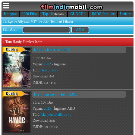
Kategori
2026 Film
Top 10
GÜNCEL
IMDB Popüler
İletişim
Haftalık
Türkçe ve Altyazılı MP4 ve 3GP Tek Part Filmler
Film Ara :
»
Tom Hardy Filmleri İndir
Kaçak - Deserter [2002]
Süre: 90 Dak.
Yapım:
2002
- İngiltere
Türü:
Dram
,
Savaş
Download:
840
IMDB:
5.3 / 1487
Derin Kargaşa - Havoc [2025]
Süre: 107 Dak.
Yapım:
2025
- İngiltere, ABD
Türü:
Aksiyon
,
Gerilim
,
Suç
Download:
2881
IMDB:
5.9 / 21033