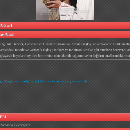
öster]
er/Gizle]
ğultulu Tepeler, Catherine ve Heathcliff arasındaki fırtınalı ilişkiyi anlatmaktadır. Gotik anlatı
r arasındaki tutkulu ve karmaşık ilişkiyi; intikam ve toplumsal sınıflar gibi temalarla bezeyerek a
şlayarak hayatları boyunca birbirlerine olan takıntılı bağlarını ve bu bağların etraflarındaki insanl
g Chau
,
Jacob Elordi
,
Margot Robbie
,
Owen Cooper
,
Shazad Latif
ERI
Zamanda Eklenecektir...