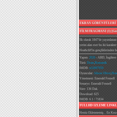
EKRAN GÖRÜNTÜLERİ [G
FİLM FRAGMANI (1) [Göst
İlk olarak 1847'de yayımlanan U
yerini alan eser bu iki karakte
Heathcliff'in gençliklerinden ba
Yapım:
2026
- ABD, İngiltere
Türü:
Dram
,
Romantik
IMDB:
tt32897959
Oyuncular:
Alison Oliver
,
Hon
Yönetmeni: Emerald Fennell
Senaryo: Emerald Fennell
Süre: 136 Dak.
Download: 625
IMDB: 6.1 / 71834
FULLHD IZLEME LINKL
Henüz Eklenmemiş... En Kısa 