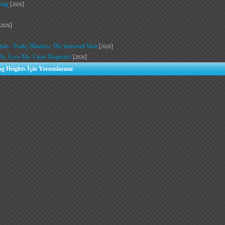
uang
[
]
2026
]
2026
dam - Peaky Blinders: The Immortal Man
[
]
2026
Me, Love Me: Cuori Magnetici
[
]
2026
ng Heights İçin Yorumlarınız