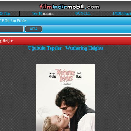
26 Film
Top 10
GÜNCEL
IMDB Popü
Haftalık
GP Tek Part Filmler
ng Heights
Uğultulu Tepeler - Wuthering Heights