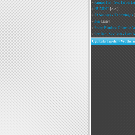
»
Kırmızı Hat - Sen Tai Sai L
»
HUMINT
[
]
2026
»
53 Sundays - 53 domingos
[
»
Zeta
[
]
2026
»
Peaky Blinders: Ölümsüz A
»
Sev Beni, Sev Beni - Love 
Uğultulu Tepeler - Wutheri