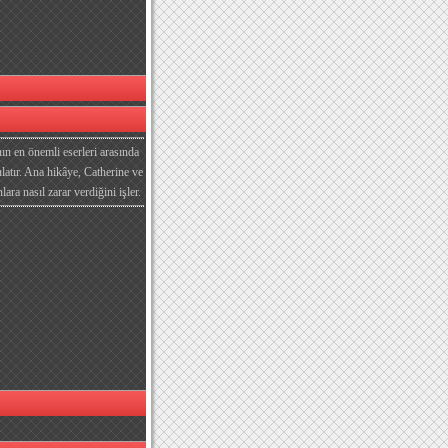
nın en önemli eserleri arasında
nlatır. Ana hikâye, Catherine ve
ara nasıl zarar verdiğini işler.