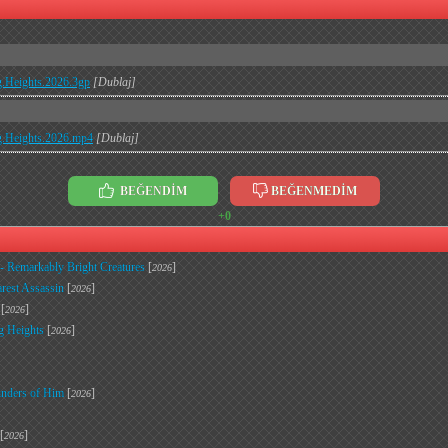
g.Heights.2026.3gp
[Dublaj]
ng.Heights.2026.mp4
[Dublaj]
BEĞENDİM
BEĞENMEDİM
+0
r - Remarkably Bright Creatures
[
]
2026
rest Assassin
[
]
2026
[
]
2026
g Heights
[
]
2026
inders of Him
[
]
2026
[
]
2026