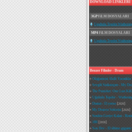
DOWNLOAD LINKLERI
3GP
FiLM DOSYALARI
Ugultulu.Tepeler.Wutherin
MP4
FiLM DOSYALARI
Ugultulu.Tepeler.Wutheri
Benzer Filmler - Dram
»
Olağanüstü Akıllı Yaratıkla
»
Sevgili Suikastçım - My Dea
»
The Punisher: One Last Kill
»
Uğultulu Tepeler - Wutherin
»
Damat - El yerno
[
]
2026
»
My Dearest Señorita
[
]
2026
»
Senden Geriye Kalan - Rem
»
180
[
]
2026
»
Son Dev - El último gigante