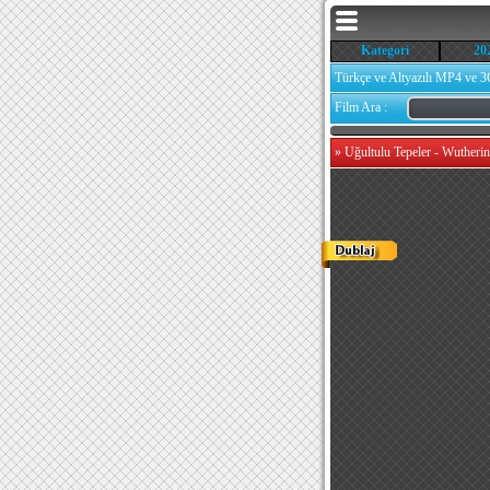
Kategori
20
Türkçe ve Altyazılı MP4 ve 3
Film Ara :
»
Uğultulu Tepeler - Wutheri