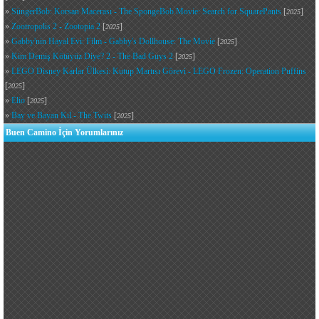
»
SüngerBob: Korsan Macerası - The SpongeBob Movie: Search for SquarePants
[
]
2025
»
Zootropolis 2 - Zootopia 2
[
]
2025
»
Gabby'nin Hayal Evi: Film - Gabby's Dollhouse: The Movie
[
]
2025
»
Kim Demiş Kötüyüz Diye? 2 - The Bad Guys 2
[
]
2025
»
LEGO Disney Karlar Ülkesi: Kutup Martısı Görevi - LEGO Frozen: Operation Puffins
[
]
2025
»
Elio
[
]
2025
»
Bay ve Bayan Kıl - The Twits
[
]
2025
Buen Camino İçin Yorumlarınız