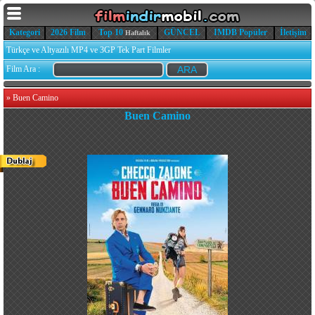
Kategori
2026 Film
Top 10
GÜNCEL
IMDB Popüler
İletişim
Haftalık
Türkçe ve Altyazılı MP4 ve 3GP Tek Part Filmler
Film Ara :
»
Buen Camino
Buen Camino