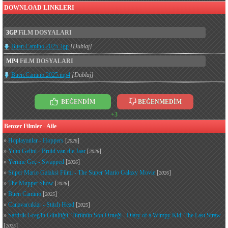
DOWNLOAD LINKLERI
3GP
FiLM DOSYALARI
Buen.Camino.2025.3gp
[Dublaj]
MP4
FiLM DOSYALARI
Buen.Camino.2025.mp4
[Dublaj]
BEĞENDİM
BEĞENMEDİM
+3
Benzer Filmler - Aile
»
Hoplayanlar - Hoppers
[
]
2026
»
Yılın Gelini - Bruid van die Jaar
[
]
2026
»
Yerime Geç - Swapped
[
]
2026
»
Süper Mario Galaksi Filmi - The Super Mario Galaxy Movie
[
]
2026
»
The Muppet Show
[
]
2026
»
Buen Camino
[
]
2025
»
Canavarcıklar - Stitch Head
[
]
2025
»
Saftirik Greg'in Günlüğü: Türünün Son Örneği - Diary of a Wimpy Kid: The Last Straw
[
]
2025