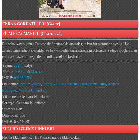
EKRAN GÖRÜNTÜLERİ [Göster]
FİLM FRAGMANI (1) [Göster/Gizle]
Bir baba, kayıp kızını Camino de Santiago'da aramak için konfor alanından ayrılır. Hac
zamanı sırasında, kabarcıklar ve beklenmedik karşılaşmaların ortasında, sadece ipuçlarından
çok daha fazlasını keşfeder: kendini yeniden keşfeder.
Yapım:
2025
- İtalya
Türü:
Aile
,
Komedi
,
Macera
IMDB:
tt38350059
Oyuncular:
Beatriz Arjona
,
Checco Zalone
,
Hossein Taheri
,
Letizia Arnò
,
Mariana
Rodríguez
,
Martina Colombari
Yönetmeni: Gennaro Nunziante
Senaryo: Gennaro Nunziante
Süre: 90 Dak.
Download: 758
IMDB: 6.3 / 4688
FULLHD IZLEME LINKLERI
Henüz Eklenmemiş... En Kısa Zamanda Eklenecektir...