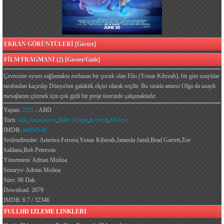
EKRAN GÖRÜNTÜLERİ [Göster]
FİLM FRAGMANI (2) [Göster/Gizle]
Çevresine uyum sağlamakta zorlanan bir çocuk olan Elio (Yonas Kibreab), bir gün uzaylılar
tarafından kaçırılıp Dünya'nın galaktik elçisi olarak seçilir. Bu sırada annesi Olga da uzaylı
mesajlarını çözmek için çok gizli bir proje üzerinde çalışmaktadır.
Yapım:
2025
- ABD
Türü:
Aile
,
Animasyon
,
Bilim Kurgu
,
Komedi
,
Macera
IMDB:
tt4900148
Seslendirenler: America Ferrera,Yonas Kibreab,Jameela Jamil,Brad Garrett,Zoe
Saldana,Bob Peterson
Yönetmeni: Adrian Molina
Senaryo: Adrian Molina
Süre: 98 Dak.
Download: 2079
IMDB: 6.7 / 32346
FULLHD IZLEME LINKLERI