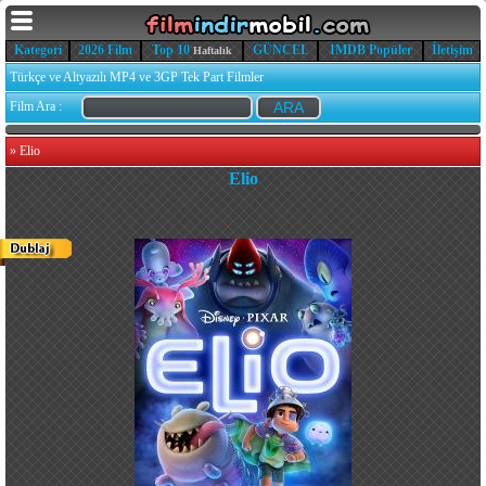
Kategori
2026 Film
Top 10
GÜNCEL
IMDB Popüler
İletişim
Haftalık
Türkçe ve Altyazılı MP4 ve 3GP Tek Part Filmler
Film Ara :
»
Elio
Elio