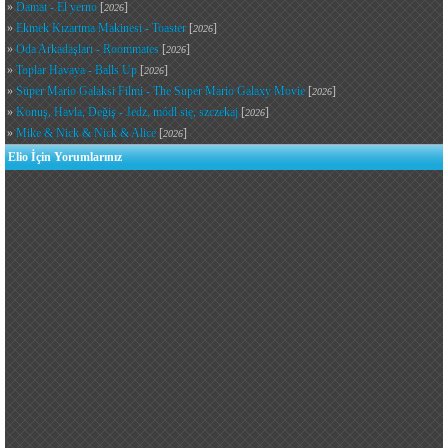
»
Damat - El yerno
[
]
2026
»
Ekmek Kızartma Makinesi - Toaster
[
]
2026
»
Oda Arkadaşları - Roommates
[
]
2026
»
Toplar Havaya - Balls Up
[
]
2026
»
Süper Mario Galaksi Filmi - The Super Mario Galaxy Movie
[
]
2026
»
Konuş, Havla, Değiş - Jedz, módl się, szczekaj
[
]
2026
»
Mike & Nick & Nick & Alice
[
]
2026
Elio İçin Yorumlarınız