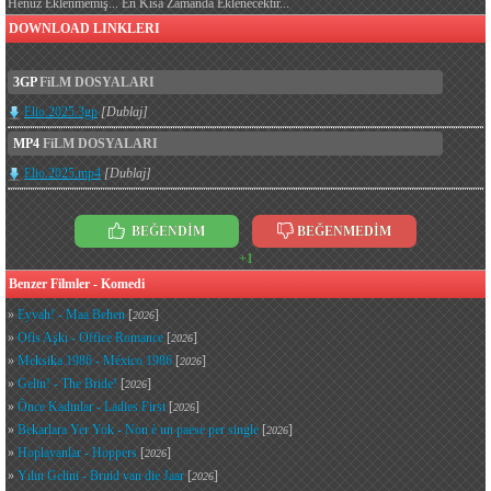
Henüz Eklenmemiş... En Kısa Zamanda Eklenecektir...
DOWNLOAD LINKLERI
3GP
FiLM DOSYALARI
Elio.2025.3gp
[Dublaj]
MP4
FiLM DOSYALARI
Elio.2025.mp4
[Dublaj]
BEĞENDİM
BEĞENMEDİM
+1
Benzer Filmler - Komedi
»
Eyvah! - Maa Behen
[
]
2026
»
Ofis Aşkı - Office Romance
[
]
2026
»
Meksika 1986 - México 1986
[
]
2026
»
Gelin! - The Bride!
[
]
2026
»
Önce Kadınlar - Ladies First
[
]
2026
»
Bekarlara Yer Yok - Non è un paese per single
[
]
2026
»
Hoplayanlar - Hoppers
[
]
2026
»
Yılın Gelini - Bruid van die Jaar
[
]
2026