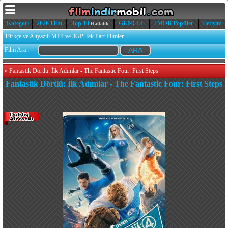
Kategori
2026 Film
Top 10
GÜNCEL
IMDB Popüler
İletişim
Haftalık
Türkçe ve Altyazılı MP4 ve 3GP Tek Part Filmler
Film Ara :
»
Fantastik Dörtlü: İlk Adımlar - The Fantastic Four: First Steps
Fantastik Dörtlü: İlk Adımlar - The Fantastic Four: First Steps