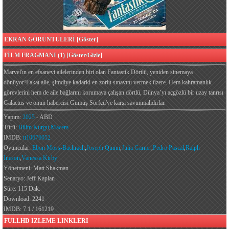
EKRAN GÖRÜNTÜLERİ [Göster]
FİLM FRAGMANI (1) [Göster/Gizle]
Marvel'ın en efsanevi ailelerinden biri olan Fantastik Dörtlü, yeniden sinemaya
dönüyor!Fakat aile, şimdiye kadarki en zorlu sınavını vermek üzere. Hem kahramanlık
görevlerini hem de aile bağlarını korumaya çalışan dörtlü, Dünya’yı açgözlü bir uzay tanrısı
Galactus ve onun habercisi Gümüş Sörfçü'ye karşı savunmalıdırlar.
Yapım:
2025
- ABD
Türü:
Bilim Kurgu
,
Macera
IMDB:
tt10676052
Oyuncular:
Ebon Moss-Bachrach
,
Joseph Quinn
,
Julia Garner
,
Pedro Pascal
,
Ralph
Ineson
,
Vanessa Kirby
Yönetmeni: Matt Shakman
Senaryo: Jeff Kaplan
Süre: 115 Dak.
Download: 2241
IMDB: 7.1 / 161219
FULLHD IZLEME LINKLERI