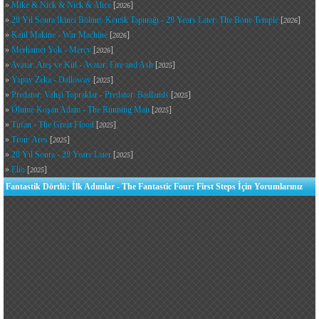
»
Mike & Nick & Nick & Alice
[
]
2026
»
28 Yıl Sonra İkinci Bölüm: Kemik Tapınağı - 28 Years Later: The Bone Temple
[
]
2026
»
Katil Makine - War Machine
[
]
2026
»
Merhamet Yok - Mercy
[
]
2026
»
Avatar: Ateş ve Kül - Avatar: Fire and Ash
[
]
2025
»
Yapay Zeka - Dalloway
[
]
2025
»
Predator: Vahşi Topraklar - Predator: Badlands
[
]
2025
»
Ölüme Koşan Adam - The Running Man
[
]
2025
»
Tufan - The Great Flood
[
]
2025
»
Tron: Ares
[
]
2025
»
28 Yıl Sonra - 28 Years Later
[
]
2025
»
Elio
[
]
2025
Fantastik Dörtlü: İlk Adımlar - The Fantastic Four: First Steps İçin Yorumlarınız