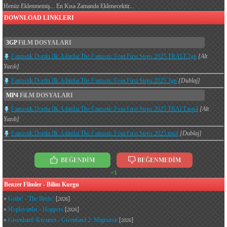
Henüz Eklenmemiş... En Kısa Zamanda Eklenecektir...
DOWNLOAD LINKLERI
3GP
FiLM DOSYALARI
Fantastik.Dortlu.Ilk.Adimlar.The.Fantastic.Four.First.Steps.2025.TRALT.3gp
[Alt
Yazılı]
Fantastik.Dortlu.Ilk.Adimlar.The.Fantastic.Four.First.Steps.2025.3gp
[Dublaj]
MP4
FiLM DOSYALARI
Fantastik.Dortlu.Ilk.Adimlar.The.Fantastic.Four.First.Steps.2025.TRALT.mp4
[Alt
Yazılı]
Fantastik.Dortlu.Ilk.Adimlar.The.Fantastic.Four.First.Steps.2025.mp4
[Dublaj]
BEĞENDİM
BEĞENMEDİM
+1
Benzer Filmler - Bilim Kurgu
»
Gelin! - The Bride!
[
]
2026
»
Hoplayanlar - Hoppers
[
]
2026
»
Greenland: Kıyamet - Greenland 2: Migration
[
]
2026