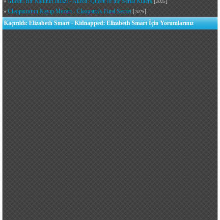
»
Aileen: Bir Kadının İnfazı - Aileen: Queen of the Serial Killers
[
]
2025
»
Cleopatra'nın Kayıp Mezarı - Cleopatra's Final Secret
[
]
2025
Kaçırıldı: Elizabeth Smart - Kidnapped: Elizabeth Smart İçin Yorumlarınız