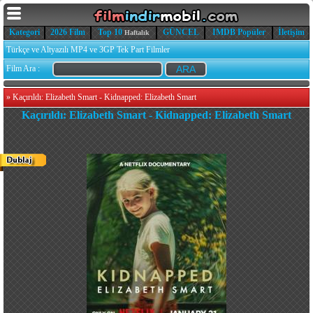
Kategori
2026 Film
Top 10
GÜNCEL
IMDB Popüler
İletişim
Haftalık
Türkçe ve Altyazılı MP4 ve 3GP Tek Part Filmler
Film Ara :
»
Kaçırıldı: Elizabeth Smart - Kidnapped: Elizabeth Smart
Kaçırıldı: Elizabeth Smart - Kidnapped: Elizabeth Smart