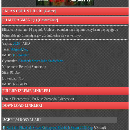
EKRAN GÖRÜNTÜLERİ [Göster]
FİLM FRAGMANI (1) [Göster/Gizle]
Elizabeth Smart'ın, 14 yaşında Utah'taki evinden kaçırılışının detaylarını paylaştığı bu
belgeselde görülmemiş arşiv görüntülerine de yer veriliyor.
Yapım:
2026
- ABD
Türü:
Belgesel
,
Suç
IMDB:
tt39140662
Oyuncular:
Elizabeth Smart
,
John Stableforth
Yönetmeni: Benedict Sanderson
Süre: 91 Dak.
Download: 710
IMDB: 6.7 / 4119
FULLHD IZLEME LINKLERI
Henüz Eklenmemiş... En Kısa Zamanda Eklenecektir...
DOWNLOAD LINKLERI
3GP
FiLM DOSYALARI
Kacirildi.Elizabeth.Smart.Kidnapped.Elizabeth.Smart.2026.3gp
[Dublaj]