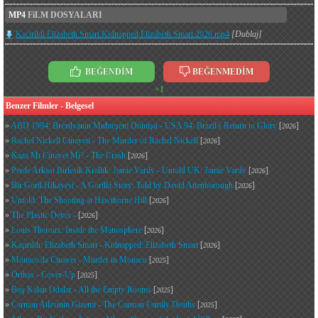
MP4
FiLM DOSYALARI
Kacirildi.Elizabeth.Smart.Kidnapped.Elizabeth.Smart.2026.mp4
[Dublaj]
BEĞENDİM
BEĞENMEDİM
+1
Benzer Filmler - Belgesel
»
ABD 1994: Brezilyanın Muhteşem Dönüşü - USA 94: Brazil's Return to Glory
[
]
2026
»
Rachel Nickell Cinayeti - The Murder of Rachel Nickell
[
]
2026
»
Kaza Mı Cinayet Mi? - The Crash
[
]
2026
»
Perde Arkası Birlesik Krallık: Jamie Vardy - Untold UK: Jamie Vardy
[
]
2026
»
Bir Goril Hikayesi - A Gorilla Story: Told by David Attenborough
[
]
2026
»
Untold: The Shooting at Hawthorne Hill
[
]
2026
»
The Plastic Detox -
[
]
2026
»
Louis Theroux: Inside the Manosphere
[
]
2026
»
Kaçırıldı: Elizabeth Smart - Kidnapped: Elizabeth Smart
[
]
2026
»
Monaco'da Cinayet - Murder in Monaco
[
]
2025
»
Örtbas - Cover-Up
[
]
2025
»
Boş Kalan Odalar - All the Empty Rooms
[
]
2025
»
Carman Ailesinin Gizemi - The Carman Family Deaths
[
]
2025