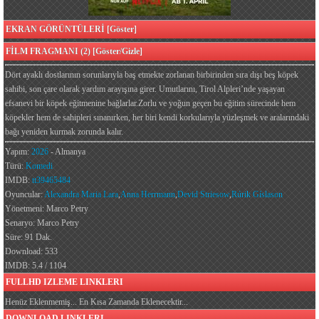
EKRAN GÖRÜNTÜLERİ [Göster]
FİLM FRAGMANI (2) [Göster/Gizle]
Dört ayaklı dostlarının sorunlarıyla baş etmekte zorlanan birbirinden sıra dışı beş köpek
sahibi, son çare olarak yardım arayışına girer. Umutlarını, Tirol Alpleri’nde yaşayan
efsanevi bir köpek eğitmenine bağlarlar.Zorlu ve yoğun geçen bu eğitim sürecinde hem
köpekler hem de sahipleri sınanırken, her biri kendi korkularıyla yüzleşmek ve aralarındaki
bağı yeniden kurmak zorunda kalır.
Yapım:
2026
- Almanya
Türü:
Komedi
IMDB:
tt39465484
Oyuncular:
Alexandra Maria Lara
,
Anna Herrmann
,
Devid Striesow
,
Rúrik Gíslason
Yönetmeni: Marco Petry
Senaryo: Marco Petry
Süre: 91 Dak.
Download: 533
IMDB: 5.4 / 1104
FULLHD IZLEME LINKLERI
Henüz Eklenmemiş... En Kısa Zamanda Eklenecektir...
DOWNLOAD LINKLERI