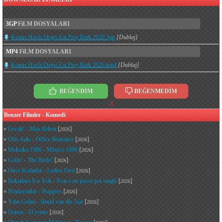
3GP
FiLM DOSYALARI
Konus.Havla.Degis.Eat.Pray.Bark.2026.3gp
[Dublaj]
MP4
FiLM DOSYALARI
Konus.Havla.Degis.Eat.Pray.Bark.2026.mp4
[Dublaj]
BEĞENDİM
BEĞENMEDİM
-1
Benzer Filmler - Komedi
»
Eyvah! - Maa Behen
[
]
2026
»
Ofis Aşkı - Office Romance
[
]
2026
»
Meksika 1986 - México 1986
[
]
2026
»
Gelin! - The Bride!
[
]
2026
»
Önce Kadınlar - Ladies First
[
]
2026
»
Bekarlara Yer Yok - Non è un paese per single
[
]
2026
»
Hoplayanlar - Hoppers
[
]
2026
»
Yılın Gelini - Bruid van die Jaar
[
]
2026
»
Damat - El yerno
[
]
2026