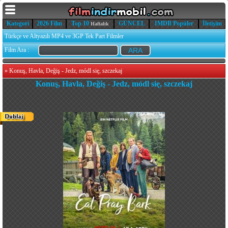
Kategori
2026 Film
Top 10
GÜNCEL
IMDB Popüler
İletişim
Haftalık
Türkçe ve Altyazılı MP4 ve 3GP Tek Part Filmler
Film Ara :
»
Konuş, Havla, Değiş - Jedz, módl się, szczekaj
Konuş, Havla, Değiş - Jedz, módl się, szczekaj