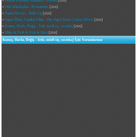
»
Ekmek Kızartma Makinesi - Toaster
[
]
2026
»
Oda Arkadaşları - Roommates
[
]
2026
»
Toplar Havaya - Balls Up
[
]
2026
»
Süper Mario Galaksi Filmi - The Super Mario Galaxy Movie
[
]
2026
»
Konuş, Havla, Değiş - Jedz, módl się, szczekaj
[
]
2026
»
Mike & Nick & Nick & Alice
[
]
2026
Konuş, Havla, Değiş - Jedz, módl się, szczekaj İçin Yorumlarınız