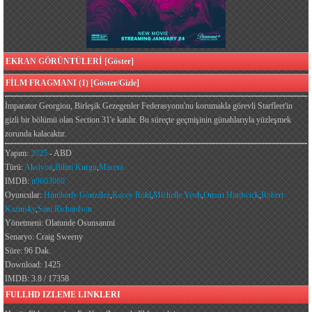
EKRAN GÖRÜNTÜLERİ [Göster]
FİLM FRAGMANI (1) [Göster/Gizle]
İmparator Georgiou, Birleşik Gezegenler Federasyonu'nu korumakla görevli Starfleet'in
gizli bir bölümü olan Section 31'e katılır. Bu süreçte geçmişinin günahlarıyla yüzleşmek
zorunda kalacaktır.
Yapım:
2025
- ABD
Türü:
Aksiyon
,
Bilim Kurgu
,
Macera
IMDB:
tt9603060
Oyuncular:
Humberly González
,
Kacey Rohl
,
Michelle Yeoh
,
Omari Hardwick
,
Robert
Kazinsky
,
Sam Richardson
Yönetmeni: Olatunde Osunsanmi
Senaryo: Craig Sweeny
Süre: 96 Dak.
Download: 1425
IMDB: 3.8 / 17358
FULLHD IZLEME LINKLERI