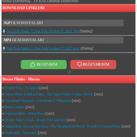
Henüz Eklenmemiş... En Kısa Zamanda Eklenecektir...
DOWNLOAD LINKLERI
3GP
FiLM DOSYALARI
Star.Trek.Birim.31.Star.Trek.Section.31.2025.3gp
[Dublaj]
MP4
FiLM DOSYALARI
Star.Trek.Birim.31.Star.Trek.Section.31.2025.mp4
[Dublaj]
BEĞENDİM
BEĞENMEDİM
+3
Benzer Filmler - Macera
»
Yerime Geç - Swapped
[
]
2026
»
Süper Mario Galaksi Filmi - The Super Mario Galaxy Movie
[
]
2026
»
Greenland: Kıyamet - Greenland 2: Migration
[
]
2026
»
Buen Camino
[
]
2025
»
Canavarcıklar - Stitch Head
[
]
2025
»
Avatar: Ateş ve Kül - Avatar: Fire and Ash
[
]
2025
»
SüngerBob: Korsan Macerası - The SpongeBob Movie: Search for SquarePants
[
]
2025
»
Anakonda - Anaconda
[
]
2025