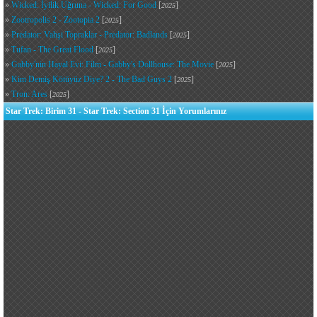
»
Wicked: İyilik Uğruna - Wicked: For Good
[
]
2025
»
Zootropolis 2 - Zootopia 2
[
]
2025
»
Predator: Vahşi Topraklar - Predator: Badlands
[
]
2025
»
Tufan - The Great Flood
[
]
2025
»
Gabby'nin Hayal Evi: Film - Gabby's Dollhouse: The Movie
[
]
2025
»
Kim Demiş Kötüyüz Diye? 2 - The Bad Guys 2
[
]
2025
»
Tron: Ares
[
]
2025
Star Trek: Birim 31 - Star Trek: Section 31 İçin Yorumlarınız