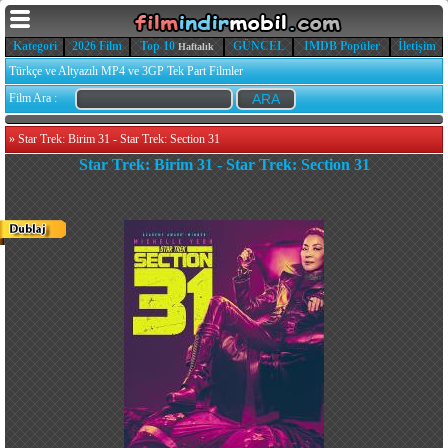
Kategori
2026 Film
Top 10
GÜNCEL
IMDB Popüler
İletişim
Haftalık
Türkçe ve Altyazılı MP4 ve 3GP Tek Part Filmler
Film Ara :
»
Star Trek: Birim 31 - Star Trek: Section 31
Star Trek: Birim 31 - Star Trek: Section 31