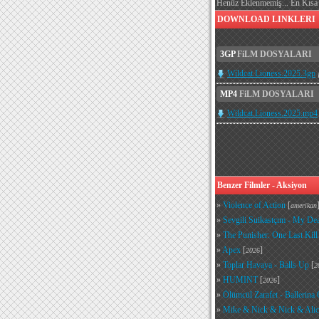
Henüz Eklenmemiş... En Kısa 
DOWNLOAD LINKLERI
3GP
FiLM DOSYALARI
Wildcat.Lioness.2025.3gp
MP4
FiLM DOSYALARI
Wildcat.Lioness.2025.mp4
Benzer Filmler - Aksiyon
»
Violence of Action
[
amerikan
»
Sevgili Suikastçım - My Dea
»
The Punisher: One Last Kill
»
Apex
[
]
2026
»
Toplar Havaya - Balls Up
[
2
»
HUMINT
[
]
2026
»
Ölümcül Zarafet - Ballerina
»
Mike & Nick & Nick & Alic