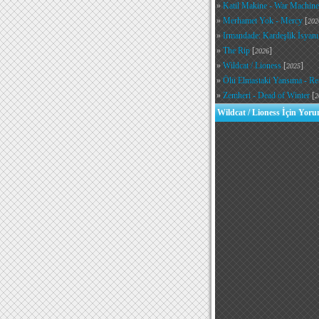
»
Katil Makine - War Machine
»
Merhamet Yok - Mercy
[
202
»
Irmandade: Kardeşlik İsyanı
»
The Rip
[
]
2026
»
Wildcat / Lioness
[
]
2025
»
Ölü Elmastaki Yansıma - Re
»
Zemheri - Dead of Winter
[
2
Wildcat / Lioness İçin Yoru