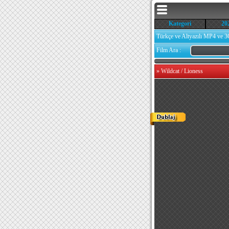
Kategori
20
Türkçe ve Altyazılı MP4 ve 3
Film Ara :
»
Wildcat / Lioness