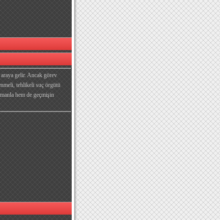
 araya gelir. Ancak görev
enmeli, tehlikeli suç örgütü
 zamanla hem de geçmişin