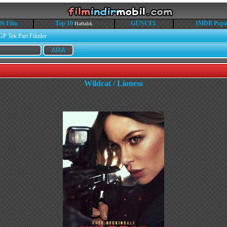
26 Film
Top 10
GÜNCEL
IMDB Popü
Haftalık
GP Tek Part Filmler
Wildcat / Lioness