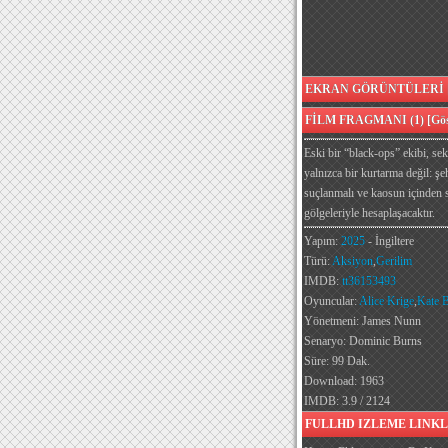
EKRAN GÖRÜNTÜLERİ [G
FİLM FRAGMANI (1) [Göst
Eski bir “black-ops” ekibi, se
yalnızca bir kurtarma değil: şe
suçlanmalı ve kaosun içinden s
gölgeleriyle hesaplaşacaktır.
Yapım:
2025
- İngiltere
Türü:
Aksiyon
,
Gerilim
IMDB:
tt36153493
Oyuncular:
Alice Krige
,
Kate B
Yönetmeni: James Nunn
Senaryo: Dominic Burns
Süre: 99 Dak.
Download: 1963
IMDB: 3.9 / 2124
FULLHD IZLEME LINKL