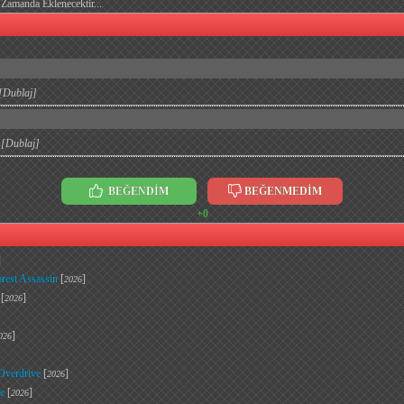
Zamanda Eklenecektir...
[Dublaj]
[Dublaj]
BEĞENDİM
BEĞENMEDİM
+0
]
rest Assassin
[
]
2026
[
]
2026
]
026
 Overdrive
[
]
2026
e
[
]
2026