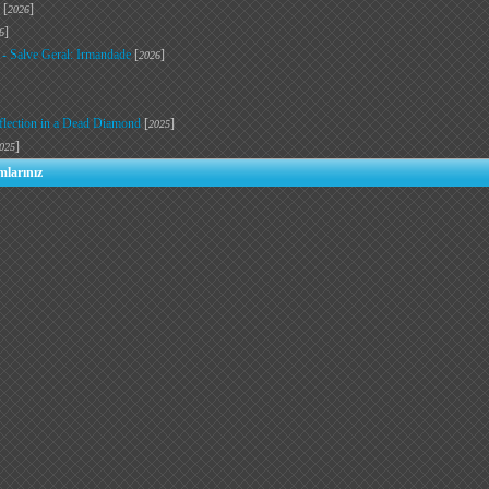
[
]
2026
]
6
 - Salve Geral: Irmandade
[
]
2026
flection in a Dead Diamond
[
]
2025
]
025
mlarınız