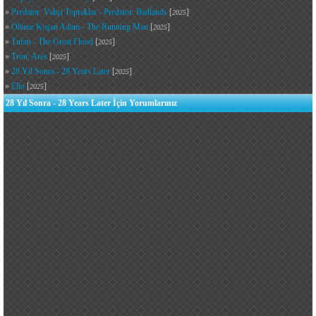
»
Predator: Vahşi Topraklar - Predator: Badlands
[
]
2025
»
Ölüme Koşan Adam - The Running Man
[
]
2025
»
Tufan - The Great Flood
[
]
2025
»
Tron: Ares
[
]
2025
»
28 Yıl Sonra - 28 Years Later
[
]
2025
»
Elio
[
]
2025
28 Yıl Sonra - 28 Years Later İçin Yorumlarınız