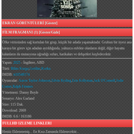
EKRAN GÖRÜNTÜLERİ [Göster]
FİLM FRAGMANI (1) [Göster/Gizle]
Öfke virüsünden sağ kurtulan bir grup, küçük bir adada yaşamaktadır. Grubun bir üyesi ana
karaya bir görev için adadan ayrıldığında, yalnızca enfekte olanların değil; diğer hayatta
kalanların da mutasyona uğradığı sırları, harikaları ve dehşetleri keşfedecektir.
Yapım:
2025
- İngiltere, ABD
Türü:
Bilim Kurgu
,
Gerilim
,
Korku
IMDB:
tt10548174
Oyuncular:
Aaron Taylor-Johnson
,
Edvin Ryding
,
Erin Kellyman
,
Jack O'Connell
,
Jodie
Comer
,
Ralph Fiennes
Yönetmeni: Danny Boyle
Senaryo: Alex Garland
Süre: 115 Dak.
Download: 2669
IMDB: 6.6 / 163186
FULLHD IZLEME LINKLERI
Henüz Eklenmemiş... En Kısa Zamanda Eklenecektir...