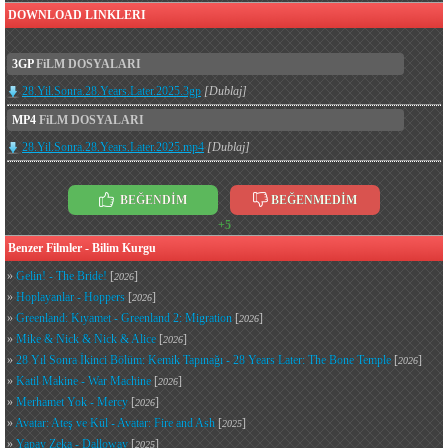
DOWNLOAD LINKLERI
3GP
FiLM DOSYALARI
28.Yil.Sonra.28.Years.Later.2025.3gp
[Dublaj]
MP4
FiLM DOSYALARI
28.Yil.Sonra.28.Years.Later.2025.mp4
[Dublaj]
BEĞENDİM
BEĞENMEDİM
+5
Benzer Filmler - Bilim Kurgu
»
Gelin! - The Bride!
[
]
2026
»
Hoplayanlar - Hoppers
[
]
2026
»
Greenland: Kıyamet - Greenland 2: Migration
[
]
2026
»
Mike & Nick & Nick & Alice
[
]
2026
»
28 Yıl Sonra İkinci Bölüm: Kemik Tapınağı - 28 Years Later: The Bone Temple
[
]
2026
»
Katil Makine - War Machine
[
]
2026
»
Merhamet Yok - Mercy
[
]
2026
»
Avatar: Ateş ve Kül - Avatar: Fire and Ash
[
]
2025
»
Yapay Zeka - Dalloway
[
]
2025