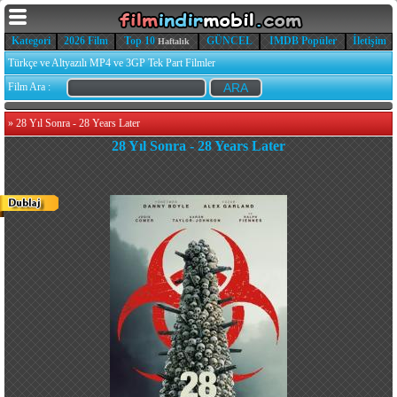
Kategori
2026 Film
Top 10
GÜNCEL
IMDB Popüler
İletişim
Haftalık
Türkçe ve Altyazılı MP4 ve 3GP Tek Part Filmler
Film Ara :
»
28 Yıl Sonra - 28 Years Later
28 Yıl Sonra - 28 Years Later