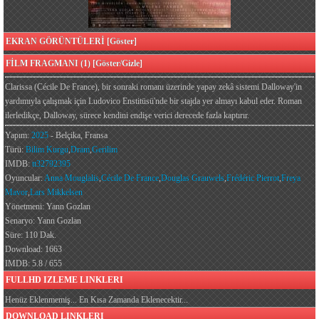
EKRAN GÖRÜNTÜLERİ [Göster]
FİLM FRAGMANI (1) [Göster/Gizle]
Clarissa (Cécile De France), bir sonraki romanı üzerinde yapay zekâ sistemi Dalloway'in
yardımıyla çalışmak için Ludovico Enstitüsü'nde bir stajda yer almayı kabul eder. Roman
ilerledikçe, Dalloway, sürece kendini endişe verici derecede fazla kaptırır.
Yapım:
2025
- Belçika, Fransa
Türü:
Bilim Kurgu
,
Dram
,
Gerilim
IMDB:
tt32792395
Oyuncular:
Anna Mouglalis
,
Cécile De France
,
Douglas Grauwels
,
Frédéric Pierrot
,
Freya
Mavor
,
Lars Mikkelsen
Yönetmeni: Yann Gozlan
Senaryo: Yann Gozlan
Süre: 110 Dak.
Download: 1663
IMDB: 5.8 / 655
FULLHD IZLEME LINKLERI
Henüz Eklenmemiş... En Kısa Zamanda Eklenecektir...
DOWNLOAD LINKLERI