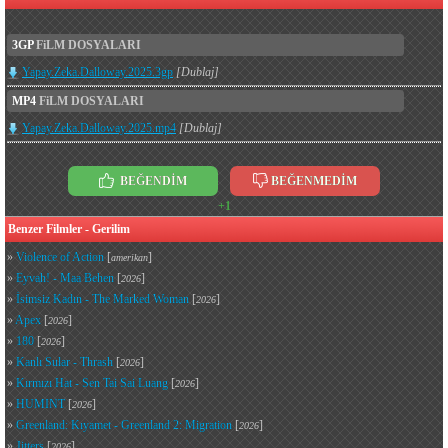
3GP
FiLM DOSYALARI
Yapay.Zeka.Dalloway.2025.3gp
[Dublaj]
MP4
FiLM DOSYALARI
Yapay.Zeka.Dalloway.2025.mp4
[Dublaj]
BEĞENDİM
BEĞENMEDİM
+1
Benzer Filmler - Gerilim
»
Violence of Action
[
]
amerikan
»
Eyvah! - Maa Behen
[
]
2026
»
İsimsiz Kadın - The Marked Woman
[
]
2026
»
Apex
[
]
2026
»
180
[
]
2026
»
Kanlı Sular - Thrash
[
]
2026
»
Kırmızı Hat - Sen Tai Sai Luang
[
]
2026
»
HUMINT
[
]
2026
»
Greenland: Kıyamet - Greenland 2: Migration
[
]
2026
»
Jitters
[
]
2026