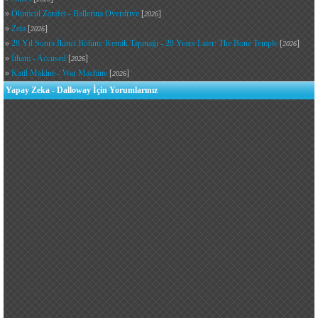
»
Ölümcül Zarafet - Ballerina Overdrive
[
]
2026
»
Zeta
[
]
2026
»
28 Yıl Sonra İkinci Bölüm: Kemik Tapınağı - 28 Years Later: The Bone Temple
[
]
2026
»
İtham - Accused
[
]
2026
»
Katil Makine - War Machine
[
]
2026
Yapay Zeka - Dalloway İçin Yorumlarınız