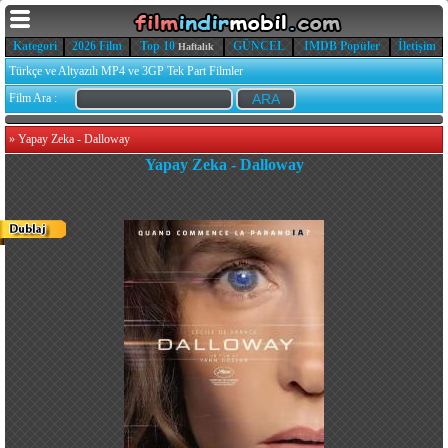
Kategori
2026 Film
Top 10
GÜNCEL
IMDB Popüler
İletişim
Haftalık
Türkçe ve Altyazılı MP4 ve 3GP Tek Part Filmler
Film Ara :
»
Yapay Zeka - Dalloway
Yapay Zeka - Dalloway