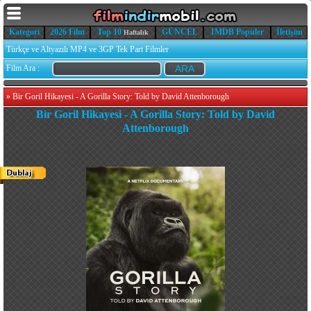
Kategori
2026 Film
Top 10
GÜNCEL
IMDB Popüler
İletişim
Haftalık
Türkçe ve Altyazılı MP4 ve 3GP Tek Part Filmler
Film Ara :
»
Bir Goril Hikayesi - A Gorilla Story: Told by David Attenborough
Bir Goril Hikayesi - A Gorilla Story: Told by David
Attenborough