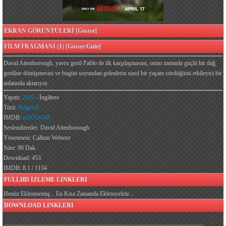
EKRAN GÖRÜNTÜLERİ [Göster]
FİLM FRAGMANI (1) [Göster/Gizle]
David Attenborough, yavru goril Pablo ile ilk karşılaşmasını, onun zamanla güçlü bir dağ
goriline dönüşmesini ve bugün soyundan gelenlerin nasıl bir yaşam sürdüğünü etkileyici bir
anlatımla aktarıyor.
Yapım:
2026
- İngiltere
Türü:
Belgesel
IMDB:
tt39314348
Seslendirenler: David Attenborough
Yönetmeni: Callum Webster
Süre: 90 Dak.
Download: 453
IMDB: 8.1 / 1134
FULLHD IZLEME LINKLERI
Henüz Eklenmemiş... En Kısa Zamanda Eklenecektir...
DOWNLOAD LINKLERI