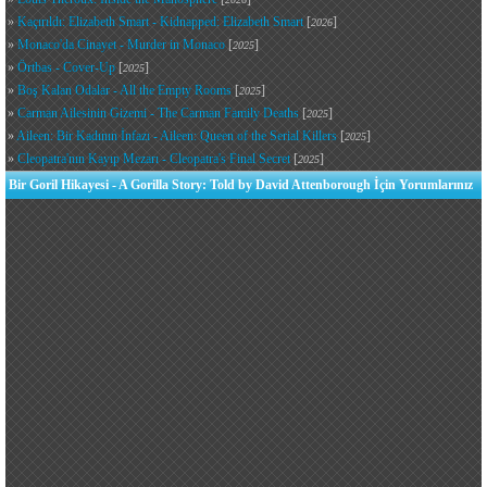
»
Kaçırıldı: Elizabeth Smart - Kidnapped: Elizabeth Smart
[
]
2026
»
Monaco'da Cinayet - Murder in Monaco
[
]
2025
»
Örtbas - Cover-Up
[
]
2025
»
Boş Kalan Odalar - All the Empty Rooms
[
]
2025
»
Carman Ailesinin Gizemi - The Carman Family Deaths
[
]
2025
»
Aileen: Bir Kadının İnfazı - Aileen: Queen of the Serial Killers
[
]
2025
»
Cleopatra'nın Kayıp Mezarı - Cleopatra's Final Secret
[
]
2025
Bir Goril Hikayesi - A Gorilla Story: Told by David Attenborough İçin Yorumlarınız