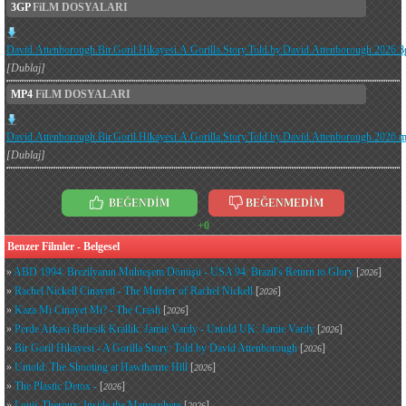
3GP
FiLM DOSYALARI
David.Attenborough.Bir.Goril.Hikayesi.A.Gorilla.Story.Told.by.David.Attenborough.2026.3
[Dublaj]
MP4
FiLM DOSYALARI
David.Attenborough.Bir.Goril.Hikayesi.A.Gorilla.Story.Told.by.David.Attenborough.2026.
[Dublaj]
BEĞENDİM
BEĞENMEDİM
+0
Benzer Filmler - Belgesel
»
ABD 1994: Brezilyanın Muhteşem Dönüşü - USA 94: Brazil's Return to Glory
[
]
2026
»
Rachel Nickell Cinayeti - The Murder of Rachel Nickell
[
]
2026
»
Kaza Mı Cinayet Mi? - The Crash
[
]
2026
»
Perde Arkası Birlesik Krallık: Jamie Vardy - Untold UK: Jamie Vardy
[
]
2026
»
Bir Goril Hikayesi - A Gorilla Story: Told by David Attenborough
[
]
2026
»
Untold: The Shooting at Hawthorne Hill
[
]
2026
»
The Plastic Detox -
[
]
2026
»
Louis Theroux: Inside the Manosphere
[
]
2026