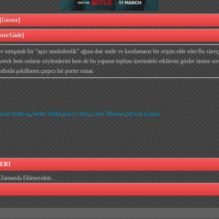
öster]
er/Gizle]
e tartışmalı bir “aşırı maskülenlik” ağına dair nadir ve kısıtlamasız bir erişim elde eder.Bu süre
leyerek hem onların söylemlerini hem de bu yapının toplum üzerindeki etkilerini gözler önüne ser
fında şekillenen çarpıcı bir portre sunar.
ison Sullivan
,
Justin Waller
,
Kacey May
,
Louis Theroux
,
Myron Gaines
ERI
Zamanda Eklenecektir...