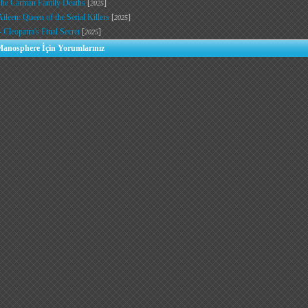
The Carman Family Deaths
[
]
2025
Aileen: Queen of the Serial Killers
[
]
2025
 Cleopatra's Final Secret
[
]
2025
Manosphere İçin Yorumlarınız