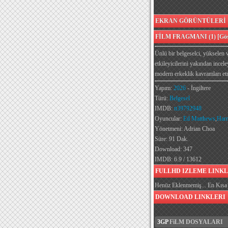
EKRAN GÖRÜNTÜLERİ [G
FİLM FRAGMANI (1) [Göst
Ünlü bir belgeselci, yükselen v
etkileyicilerini yakından ince
modern erkeklik kavramları etra
Yapım:
2026
- İngiltere
Türü:
Belgesel
IMDB:
tt39792948
Oyuncular:
Ed Matthews
,
Harr
Yönetmeni: Adrian Choa
Süre: 91 Dak.
Download: 347
IMDB: 6.9 / 13612
FULLHD IZLEME LINKL
Henüz Eklenmemiş... En Kısa 
DOWNLOAD LINKLERI
3GP
FiLM DOSYALARI