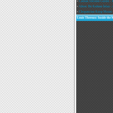
»
Carman Ailesinin Gizemi - 
»
Aileen: Bir Kadının İnfazı - 
»
Cleopatra'nın Kayıp Mezarı -
Louis Theroux: Inside the 