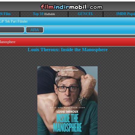
26 Film
Top 10
GÜNCEL
IMDB Popü
Haftalık
GP Tek Part Filmler
Manosphere
Louis Theroux: Inside the Manosphere