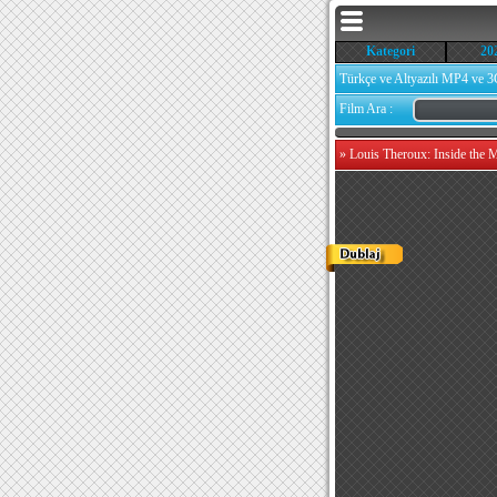
Kategori
20
Türkçe ve Altyazılı MP4 ve 3
Film Ara :
»
Louis Theroux: Inside the 