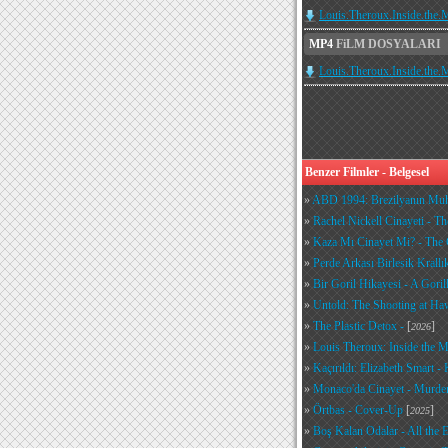
Louis.Theroux.Inside.the
MP4
FiLM DOSYALARI
Louis.Theroux.Inside.the
Benzer Filmler - Belgesel
»
ABD 1994: Brezilyanın Muht
»
Rachel Nickell Cinayeti - T
»
Kaza Mı Cinayet Mi? - The
»
Perde Arkası Birlesik Krall
»
Bir Goril Hikayesi - A Gori
»
Untold: The Shooting at Ha
»
The Plastic Detox -
[
]
2026
»
Louis Theroux: Inside the 
»
Kaçırıldı: Elizabeth Smart -
»
Monaco'da Cinayet - Murde
»
Örtbas - Cover-Up
[
]
2025
»
Boş Kalan Odalar - All the