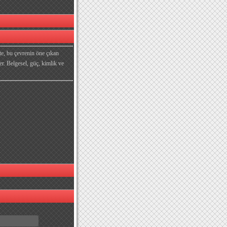
çte, bu çevrenin öne çıkan
er. Belgesel, güç, kimlik ve