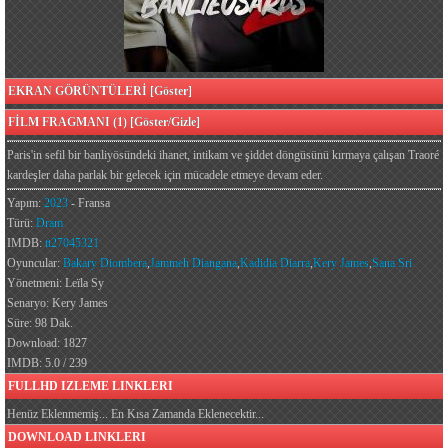
EKRAN GÖRÜNTÜLERİ [Göster]
FİLM FRAGMANI (1) [Göster/Gizle]
Paris'in sefil bir banliyösündeki ihanet, intikam ve şiddet döngüsünü kırmaya çalışan Traoré
kardeşler daha parlak bir gelecek için mücadele etmeye devam eder.
Yapım:
2023
- Fransa
Türü:
Dram
IMDB:
tt27045321
Oyuncular:
Bakary Diombera
,
Jammeh Diangana
,
Kadidia Diarra
,
Kery James
,
Sana Sri
Yönetmeni: Leïla Sy
Senaryo: Kery James
Süre: 98 Dak.
Download: 1827
IMDB: 5.0 / 239
FULLHD IZLEME LINKLERI
Henüz Eklenmemiş... En Kısa Zamanda Eklenecektir...
DOWNLOAD LINKLERI