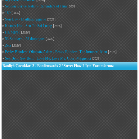
»
Senden Geriye Kalan - Reminders of Him
[
]
2026
»
180
[
]
2026
»
Son Dev - El último gigante
[
]
2026
»
Kırmızı Hat - Sen Tai Sai Luang
[
]
2026
»
HUMINT
[
]
2026
»
53 Sundays - 53 domingos
[
]
2026
»
Zeta
[
]
2026
»
Peaky Blinders: Ölümsüz Adam - Peaky Blinders: The Immortal Man
[
]
2026
»
Sev Beni, Sev Beni - Love Me, Love Me: Cuori Magnetici
[
]
2026
Banliyö Çocukları 2 - Banlieusards 2 / Street Flow 2 İçin Yorumlarınız