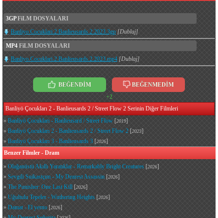
3GP
FiLM DOSYALARI
Banliyo.Cocuklari.2.Banlieusards.2.2023.3gp
[Dublaj]
MP4
FiLM DOSYALARI
Banliyo.Cocuklari.2.Banlieusards.2.2023.mp4
[Dublaj]
BEĞENDİM
BEĞENMEDİM
+2
Banliyö Çocukları 2 - Banlieusards 2 / Street Flow 2 Serinin Diğer Filmleri
»
Banliyö Çocukları - Banlieusard / Street Flow
[
]
2019
»
Banliyö Çocukları 2 - Banlieusards 2 / Street Flow 2
[
]
2023
»
Banliyö Çocukları 3 - Banlieusards 3
[
]
2026
Benzer Filmler - Dram
»
Olağanüstü Akıllı Yaratıklar - Remarkably Bright Creatures
[
]
2026
»
Sevgili Suikastçım - My Dearest Assassin
[
]
2026
»
The Punisher: One Last Kill
[
]
2026
»
Uğultulu Tepeler - Wuthering Heights
[
]
2026
»
Damat - El yerno
[
]
2026
»
My Dearest Señorita
[
]
2026