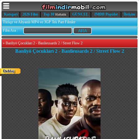
Kategori
2026 Film
Top 10
GÜNCEL
IMDB Popüler
İletişim
Haftalık
Türkçe ve Altyazılı MP4 ve 3GP Tek Part Filmler
Film Ara :
»
Banliyö Çocukları 2 - Banlieusards 2 / Street Flow 2
Banliyö Çocukları 2 - Banlieusards 2 / Street Flow 2