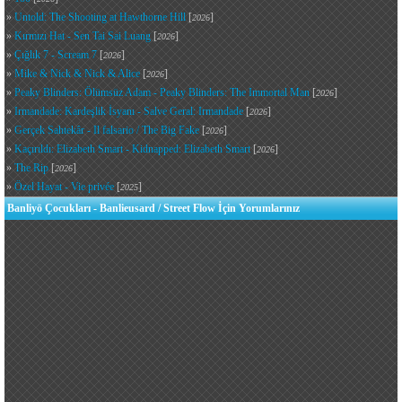
»
Untold: The Shooting at Hawthorne Hill
[
]
2026
»
Kırmızı Hat - Sen Tai Sai Luang
[
]
2026
»
Çığlık 7 - Scream 7
[
]
2026
»
Mike & Nick & Nick & Alice
[
]
2026
»
Peaky Blinders: Ölümsüz Adam - Peaky Blinders: The Immortal Man
[
]
2026
»
Irmandade: Kardeşlik İsyanı - Salve Geral: Irmandade
[
]
2026
»
Gerçek Sahtekâr - Il falsario / The Big Fake
[
]
2026
»
Kaçırıldı: Elizabeth Smart - Kidnapped: Elizabeth Smart
[
]
2026
»
The Rip
[
]
2026
»
Özel Hayat - Vie privée
[
]
2025
Banliyö Çocukları - Banlieusard / Street Flow İçin Yorumlarınız