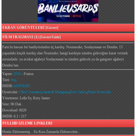
EKRAN GÖRÜNTÜLERİ [Göster]
FİLM FRAGMANI (1) [Göster/Gizle]
Paris'in hassas bir banliyösünden üç kardeş: Noumouke, Soulaymaan ve Demba. 15
yaşındaki küçük kardeş olan Noumuke; hangi kardeşin izinden gideceğine karar vermek
zorundadır: ya avukat ağabeyi Soulaymaan’ın izinden gidecek ya da gangster ağabeyi
Demba’nın.
Yapım:
2019
- Fransa
Türü:
Suç
IMDB:
tt10958282
Oyuncular:
Chloé Jouannet
,
Jammeh Diangana
,
Kery James
,
Pierre Rousselet
Yönetmeni: Leïla Sy, Kery James
Süre: 96 Dak.
Download: 6020
IMDB: 6.1 / 217
FULLHD IZLEME LINKLERI
Henüz Eklenmemiş... En Kısa Zamanda Eklenecektir...