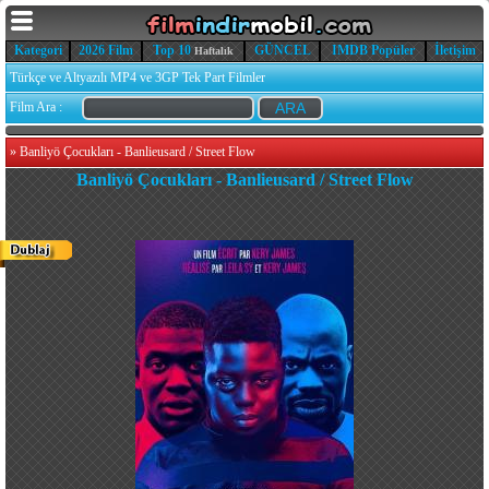
Kategori
2026 Film
Top 10
GÜNCEL
IMDB Popüler
İletişim
Haftalık
Türkçe ve Altyazılı MP4 ve 3GP Tek Part Filmler
Film Ara :
»
Banliyö Çocukları - Banlieusard / Street Flow
Banliyö Çocukları - Banlieusard / Street Flow