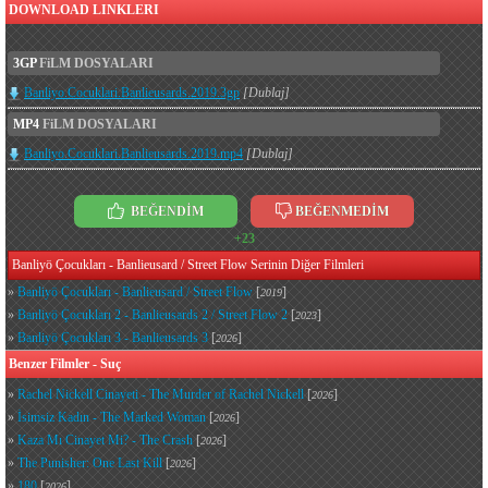
DOWNLOAD LINKLERI
3GP
FiLM DOSYALARI
Banliyo.Cocuklari.Banlieusards.2019.3gp
[Dublaj]
MP4
FiLM DOSYALARI
Banliyo.Cocuklari.Banlieusards.2019.mp4
[Dublaj]
BEĞENDİM
BEĞENMEDİM
+23
Banliyö Çocukları - Banlieusard / Street Flow Serinin Diğer Filmleri
»
Banliyö Çocukları - Banlieusard / Street Flow
[
]
2019
»
Banliyö Çocukları 2 - Banlieusards 2 / Street Flow 2
[
]
2023
»
Banliyö Çocukları 3 - Banlieusards 3
[
]
2026
Benzer Filmler - Suç
»
Rachel Nickell Cinayeti - The Murder of Rachel Nickell
[
]
2026
»
İsimsiz Kadın - The Marked Woman
[
]
2026
»
Kaza Mı Cinayet Mi? - The Crash
[
]
2026
»
The Punisher: One Last Kill
[
]
2026
»
180
[
]
2026